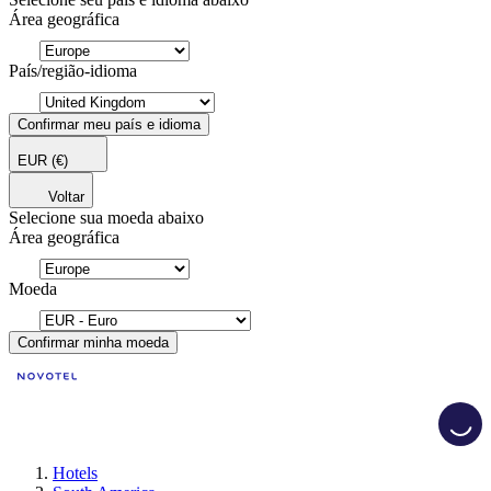
Área geográfica
País/região-idioma
Confirmar meu país e idioma
EUR
(€)
Voltar
Selecione sua moeda abaixo
Área geográfica
Moeda
Confirmar minha moeda
Load
Hotels