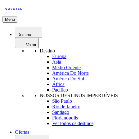
Menu
Destino
Voltar
Destino
Europa
Ásia
Médio Oriente
América Do Norte
América Do Sul
África
Pacífico
NOSSOS DESTINOS IMPERDÍVEIS
São Paulo
Rio de Janeiro
Santiago
Florianopolis
Ver todos os destinos
Ofertas