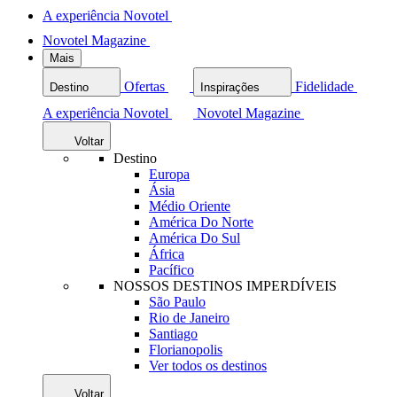
A experiência Novotel
Novotel Magazine
Mais
Ofertas
Fidelidade
Destino
Inspirações
A experiência Novotel
Novotel Magazine
Voltar
Destino
Europa
Ásia
Médio Oriente
América Do Norte
América Do Sul
África
Pacífico
NOSSOS DESTINOS IMPERDÍVEIS
São Paulo
Rio de Janeiro
Santiago
Florianopolis
Ver todos os destinos
Voltar