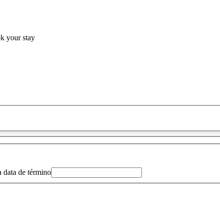
ok your stay
0
sugestão
encontrada
a data de término