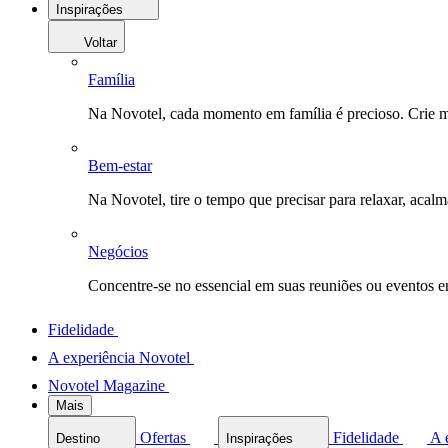
Inspirações
Voltar
Família
Na Novotel, cada momento em família é precioso. Crie 
Bem-estar
Na Novotel, tire o tempo que precisar para relaxar, acal
Negócios
Concentre-se no essencial em suas reuniões ou eventos 
Fidelidade
A experiência Novotel
Novotel Magazine
Mais
Ofertas
Fidelidade
A 
Destino
Inspirações