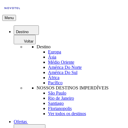
Menu
Destino
Voltar
Destino
Europa
Ásia
Médio Oriente
América Do Norte
América Do Sul
África
Pacífico
NOSSOS DESTINOS IMPERDÍVEIS
São Paulo
Rio de Janeiro
Santiago
Florianopolis
Ver todos os destinos
Ofertas