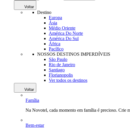
Voltar
Destino
Europa
Ásia
Médio Oriente
América Do Norte
América Do Sul
África
Pacífico
NOSSOS DESTINOS IMPERDÍVEIS
São Paulo
Rio de Janeiro
Santiago
Florianopolis
Ver todos os destinos
Voltar
Família
Na Novotel, cada momento em família é precioso. Crie 
Bem-estar