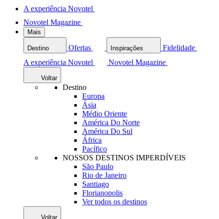
A experiência Novotel
Novotel Magazine
Mais
Ofertas
Fidelidade
Destino
Inspirações
A experiência Novotel
Novotel Magazine
Voltar
Destino
Europa
Ásia
Médio Oriente
América Do Norte
América Do Sul
África
Pacífico
NOSSOS DESTINOS IMPERDÍVEIS
São Paulo
Rio de Janeiro
Santiago
Florianopolis
Ver todos os destinos
Voltar