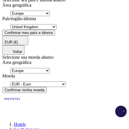
Área geográfica
País/região-idioma
Confirmar meu país e idioma
EUR
(€)
Voltar
Selecione sua moeda abaixo
Área geográfica
Moeda
Confirmar minha moeda
Load
Hotels