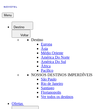
Menu
Destino
Voltar
Destino
Europa
Ásia
Médio Oriente
América Do Norte
América Do Sul
África
Pacífico
NOSSOS DESTINOS IMPERDÍVEIS
São Paulo
Rio de Janeiro
Santiago
Florianopolis
Ver todos os destinos
Ofertas