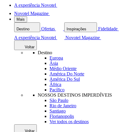
A experiência Novotel
Novotel Magazine
Mais
Ofertas
Fidelidade
Destino
Inspirações
A experiência Novotel
Novotel Magazine
Voltar
Destino
Europa
Ásia
Médio Oriente
América Do Norte
América Do Sul
África
Pacífico
NOSSOS DESTINOS IMPERDÍVEIS
São Paulo
Rio de Janeiro
Santiago
Florianopolis
Ver todos os destinos
Voltar