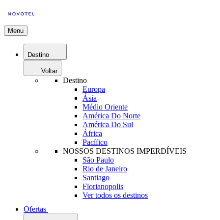
Menu
Destino
Voltar
Destino
Europa
Ásia
Médio Oriente
América Do Norte
América Do Sul
África
Pacífico
NOSSOS DESTINOS IMPERDÍVEIS
São Paulo
Rio de Janeiro
Santiago
Florianopolis
Ver todos os destinos
Ofertas