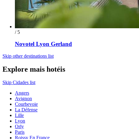
/ 5
Novotel Lyon Gerland
Skip other destinations list
Explore mais hotéis
Skip Cidades list
Angers
Avignon
Courbevoie
La Défense
Lille
Lyon
Orly
Paris
Roissy En France