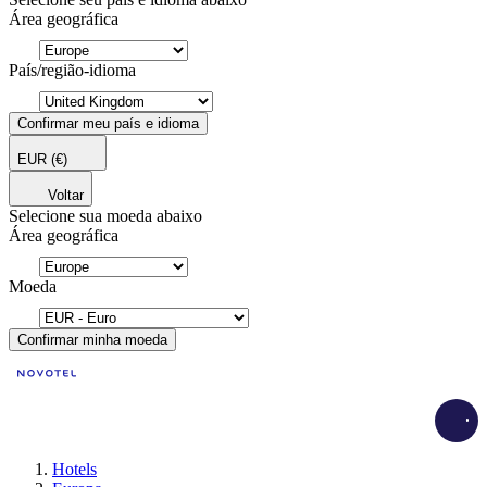
Área geográfica
País/região-idioma
Confirmar meu país e idioma
EUR
(€)
Voltar
Selecione sua moeda abaixo
Área geográfica
Moeda
Confirmar minha moeda
Load
Hotels