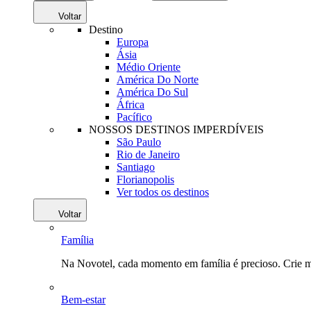
Voltar
Destino
Europa
Ásia
Médio Oriente
América Do Norte
América Do Sul
África
Pacífico
NOSSOS DESTINOS IMPERDÍVEIS
São Paulo
Rio de Janeiro
Santiago
Florianopolis
Ver todos os destinos
Voltar
Família
Na Novotel, cada momento em família é precioso. Crie 
Bem-estar