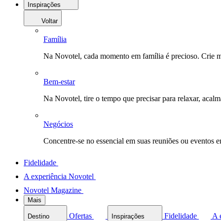
Inspirações
Voltar
Família
Na Novotel, cada momento em família é precioso. Crie 
Bem-estar
Na Novotel, tire o tempo que precisar para relaxar, acal
Negócios
Concentre-se no essencial em suas reuniões ou eventos 
Fidelidade
A experiência Novotel
Novotel Magazine
Mais
Ofertas
Fidelidade
A 
Destino
Inspirações