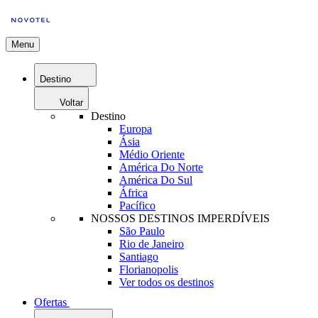
Menu
Destino
Voltar
Destino
Europa
Ásia
Médio Oriente
América Do Norte
América Do Sul
África
Pacífico
NOSSOS DESTINOS IMPERDÍVEIS
São Paulo
Rio de Janeiro
Santiago
Florianopolis
Ver todos os destinos
Ofertas