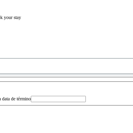
ok your stay
0
sugestão
encontrada
a data de término