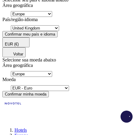
Área geográfica
País/região-idioma
Confirmar meu país e idioma
EUR
(€)
Voltar
Selecione sua moeda abaixo
Área geográfica
Moeda
Confirmar minha moeda
Load
Hotels