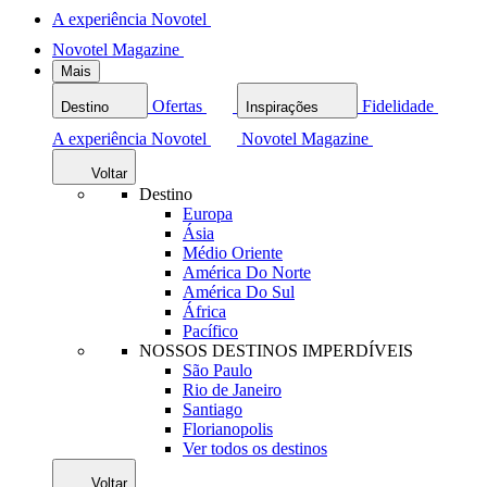
A experiência Novotel
Novotel Magazine
Mais
Ofertas
Fidelidade
Destino
Inspirações
A experiência Novotel
Novotel Magazine
Voltar
Destino
Europa
Ásia
Médio Oriente
América Do Norte
América Do Sul
África
Pacífico
NOSSOS DESTINOS IMPERDÍVEIS
São Paulo
Rio de Janeiro
Santiago
Florianopolis
Ver todos os destinos
Voltar