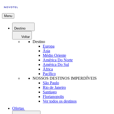
Menu
Destino
Voltar
Destino
Europa
Ásia
Médio Oriente
América Do Norte
América Do Sul
África
Pacífico
NOSSOS DESTINOS IMPERDÍVEIS
São Paulo
Rio de Janeiro
Santiago
Florianopolis
Ver todos os destinos
Ofertas