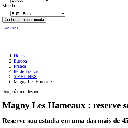
Moeda
Confirmar minha moeda
Hotels
Europa
França
Ile-de-France
YVELINES
Magny Les Hameaux
Seu próximo destino
Magny Les Hameaux : reserve s
Reserve sua estadia em uma das mais de 4