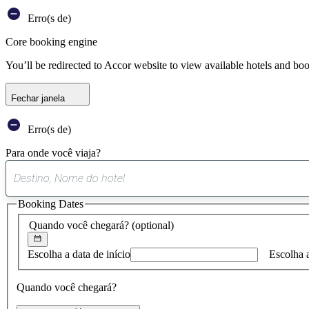
Erro(s de)
Core booking engine
You’ll be redirected to Accor website to view available hotels and bo
Fechar janela
Erro(s de)
Para onde você viaja?
Booking Dates
Quando você chegará?
(optional)
Escolha a data de início
Escolha 
Quando você chegará?