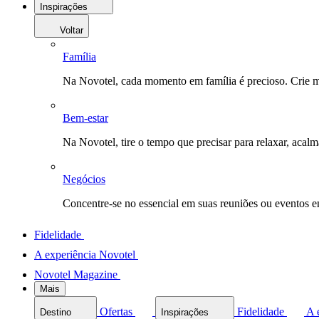
Inspirações
Voltar
Família
Na Novotel, cada momento em família é precioso. Crie 
Bem-estar
Na Novotel, tire o tempo que precisar para relaxar, acal
Negócios
Concentre-se no essencial em suas reuniões ou eventos 
Fidelidade
A experiência Novotel
Novotel Magazine
Mais
Ofertas
Fidelidade
A 
Destino
Inspirações