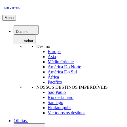
Menu
Destino
Voltar
Destino
Europa
Ásia
Médio Oriente
América Do Norte
América Do Sul
África
Pacífico
NOSSOS DESTINOS IMPERDÍVEIS
São Paulo
Rio de Janeiro
Santiago
Florianopolis
Ver todos os destinos
Ofertas