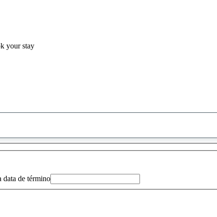
ok your stay
0
sugestão
encontrada
a data de término