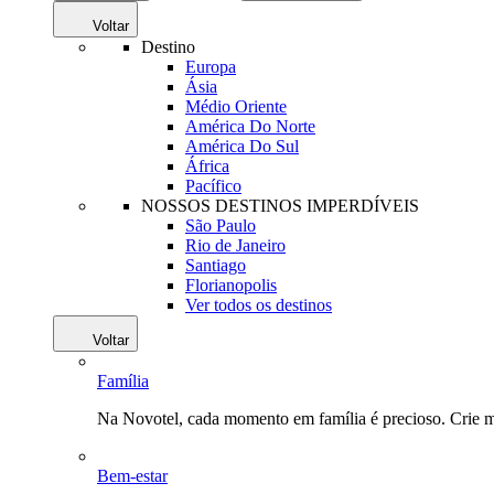
Voltar
Destino
Europa
Ásia
Médio Oriente
América Do Norte
América Do Sul
África
Pacífico
NOSSOS DESTINOS IMPERDÍVEIS
São Paulo
Rio de Janeiro
Santiago
Florianopolis
Ver todos os destinos
Voltar
Família
Na Novotel, cada momento em família é precioso. Crie 
Bem-estar