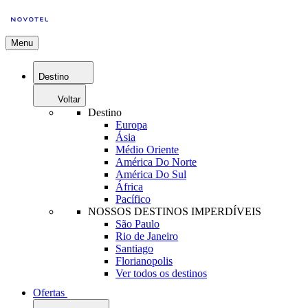
Menu
Destino
Voltar
Destino
Europa
Ásia
Médio Oriente
América Do Norte
América Do Sul
África
Pacífico
NOSSOS DESTINOS IMPERDÍVEIS
São Paulo
Rio de Janeiro
Santiago
Florianopolis
Ver todos os destinos
Ofertas