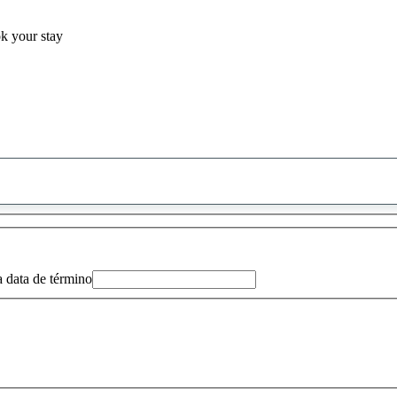
ok your stay
0
sugestão
encontrada
a data de término