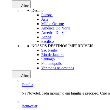
Voltar
Destino
Europa
Ásia
Médio Oriente
América Do Norte
América Do Sul
África
Pacífico
NOSSOS DESTINOS IMPERDÍVEIS
São Paulo
Rio de Janeiro
Santiago
Florianopolis
Ver todos os destinos
Voltar
Família
Na Novotel, cada momento em família é precioso. Crie 
Bem-estar