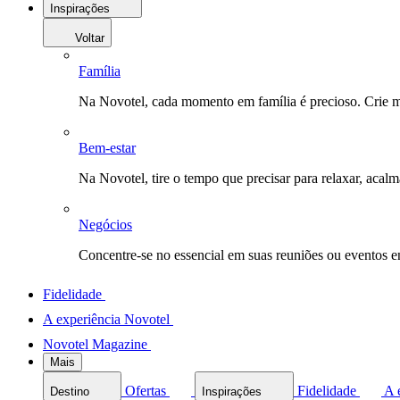
Inspirações
Voltar
Família
Na Novotel, cada momento em família é precioso. Crie 
Bem-estar
Na Novotel, tire o tempo que precisar para relaxar, acal
Negócios
Concentre-se no essencial em suas reuniões ou eventos 
Fidelidade
A experiência Novotel
Novotel Magazine
Mais
Ofertas
Fidelidade
A 
Destino
Inspirações