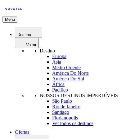
Menu
Destino
Voltar
Destino
Europa
Ásia
Médio Oriente
América Do Norte
América Do Sul
África
Pacífico
NOSSOS DESTINOS IMPERDÍVEIS
São Paulo
Rio de Janeiro
Santiago
Florianopolis
Ver todos os destinos
Ofertas