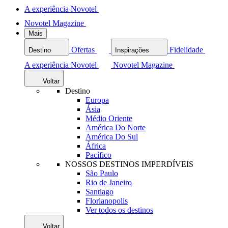
A experiência Novotel
Novotel Magazine
Mais
Ofertas
Fidelidade
Destino
Inspirações
A experiência Novotel
Novotel Magazine
Voltar
Destino
Europa
Ásia
Médio Oriente
América Do Norte
América Do Sul
África
Pacífico
NOSSOS DESTINOS IMPERDÍVEIS
São Paulo
Rio de Janeiro
Santiago
Florianopolis
Ver todos os destinos
Voltar