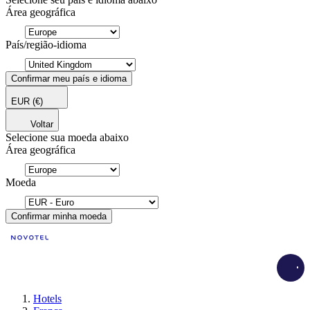
Área geográfica
País/região-idioma
Confirmar meu país e idioma
EUR
(€)
Voltar
Selecione sua moeda abaixo
Área geográfica
Moeda
Confirmar minha moeda
Load
Hotels