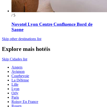
/ 5
Novotel Lyon Centre Confluence Bord de
Saone
Skip other destinations list
Explore mais hotéis
Skip Cidades list
Angers
Avignon
Courbevoie
La Défense
Lille
Lyon
Orly
Paris
Roissy En France
Rouen