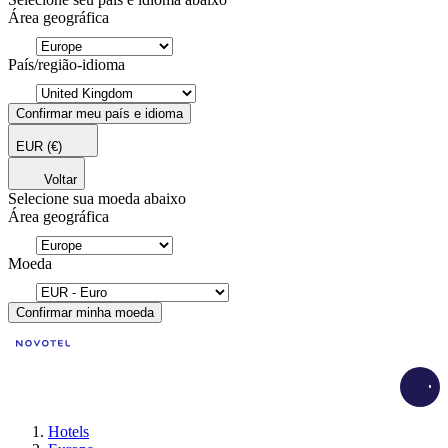
Área geográfica
País/região-idioma
Confirmar meu país e idioma
EUR
(€)
Voltar
Selecione sua moeda abaixo
Área geográfica
Moeda
Confirmar minha moeda
Load
Hotels