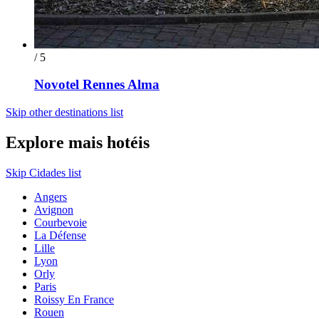
/ 5
Novotel Rennes Alma
Skip other destinations list
Explore mais hotéis
Skip Cidades list
Angers
Avignon
Courbevoie
La Défense
Lille
Lyon
Orly
Paris
Roissy En France
Rouen