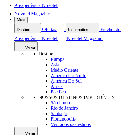
A experiência Novotel
Novotel Magazine
Mais
Ofertas
Fidelidade
Destino
Inspirações
A experiência Novotel
Novotel Magazine
Voltar
Destino
Europa
Ásia
Médio Oriente
América Do Norte
América Do Sul
África
Pacífico
NOSSOS DESTINOS IMPERDÍVEIS
São Paulo
Rio de Janeiro
Santiago
Florianopolis
Ver todos os destinos
Voltar