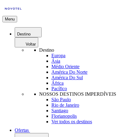
Menu
Destino
Voltar
Destino
Europa
Ásia
Médio Oriente
América Do Norte
América Do Sul
África
Pacífico
NOSSOS DESTINOS IMPERDÍVEIS
São Paulo
Rio de Janeiro
Santiago
Florianopolis
Ver todos os destinos
Ofertas