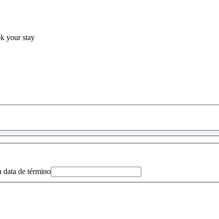
ok your stay
0
sugestão
encontrada
a data de término