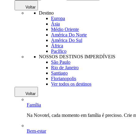
Voltar
Destino
Europa
Ásia
Médio Oriente
América Do Norte
América Do Sul
África
Pacífico
NOSSOS DESTINOS IMPERDÍVEIS
São Paulo
Rio de Janeiro
Santiago
Florianopolis
Ver todos os destinos
Voltar
Família
Na Novotel, cada momento em família é precioso. Crie 
Bem-estar