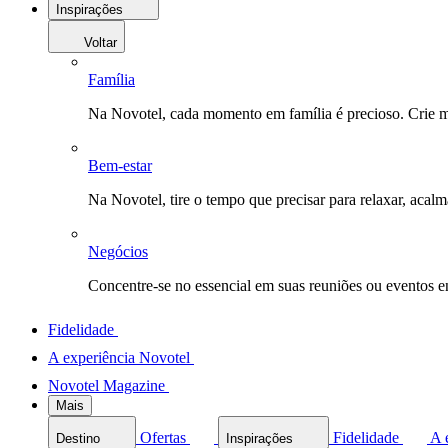
Inspirações
Voltar
Família
Na Novotel, cada momento em família é precioso. Crie 
Bem-estar
Na Novotel, tire o tempo que precisar para relaxar, acal
Negócios
Concentre-se no essencial em suas reuniões ou eventos 
Fidelidade
A experiência Novotel
Novotel Magazine
Mais
Ofertas
Fidelidade
A 
Destino
Inspirações