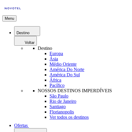
Menu
Destino
Voltar
Destino
Europa
Ásia
Médio Oriente
América Do Norte
América Do Sul
África
Pacífico
NOSSOS DESTINOS IMPERDÍVEIS
São Paulo
Rio de Janeiro
Santiago
Florianopolis
Ver todos os destinos
Ofertas