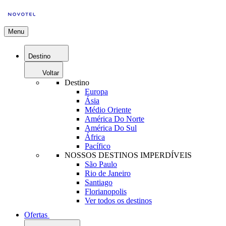
Menu
Destino
Voltar
Destino
Europa
Ásia
Médio Oriente
América Do Norte
América Do Sul
África
Pacífico
NOSSOS DESTINOS IMPERDÍVEIS
São Paulo
Rio de Janeiro
Santiago
Florianopolis
Ver todos os destinos
Ofertas