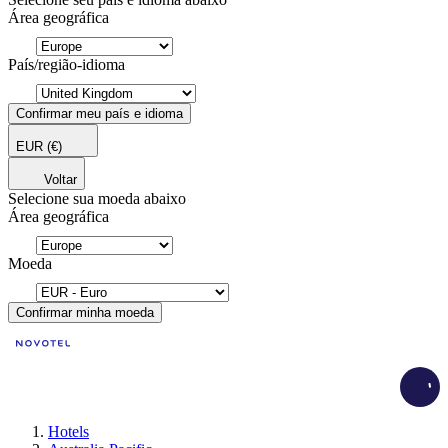
Área geográfica
País/região-idioma
Confirmar meu país e idioma
EUR
(€)
Voltar
Selecione sua moeda abaixo
Área geográfica
Moeda
Confirmar minha moeda
Load
Hotels