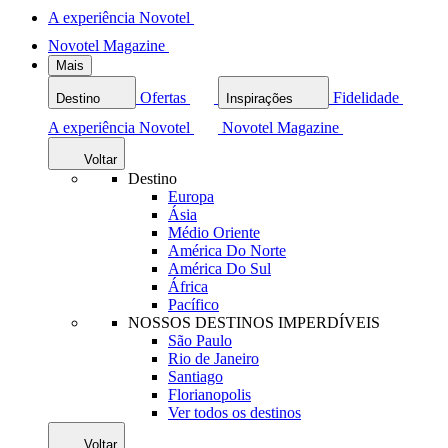
A experiência Novotel
Novotel Magazine
Mais
Ofertas
Fidelidade
Destino
Inspirações
A experiência Novotel
Novotel Magazine
Voltar
Destino
Europa
Ásia
Médio Oriente
América Do Norte
América Do Sul
África
Pacífico
NOSSOS DESTINOS IMPERDÍVEIS
São Paulo
Rio de Janeiro
Santiago
Florianopolis
Ver todos os destinos
Voltar