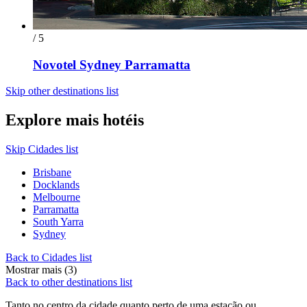
/ 5
Novotel Sydney Parramatta
Skip other destinations list
Explore mais hotéis
Skip Cidades list
Brisbane
Docklands
Melbourne
Parramatta
South Yarra
Sydney
Back to Cidades list
Mostrar mais (3)
Back to other destinations list
Tanto no centro da cidade quanto perto de uma estação ou