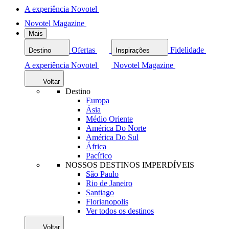
A experiência Novotel
Novotel Magazine
Mais
Ofertas
Fidelidade
Destino
Inspirações
A experiência Novotel
Novotel Magazine
Voltar
Destino
Europa
Ásia
Médio Oriente
América Do Norte
América Do Sul
África
Pacífico
NOSSOS DESTINOS IMPERDÍVEIS
São Paulo
Rio de Janeiro
Santiago
Florianopolis
Ver todos os destinos
Voltar