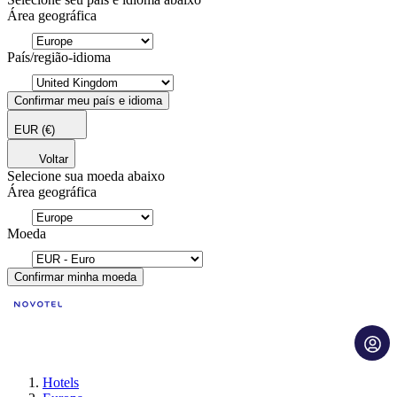
Área geográfica
País/região-idioma
Confirmar meu país e idioma
EUR
(€)
Voltar
Selecione sua moeda abaixo
Área geográfica
Moeda
Confirmar minha moeda
Hotels