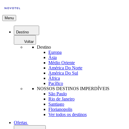
Menu
Destino
Voltar
Destino
Europa
Ásia
Médio Oriente
América Do Norte
América Do Sul
África
Pacífico
NOSSOS DESTINOS IMPERDÍVEIS
São Paulo
Rio de Janeiro
Santiago
Florianopolis
Ver todos os destinos
Ofertas