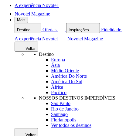
A experiência Novotel
Novotel Magazine
Mais
Ofertas
Fidelidade
Destino
Inspirações
A experiência Novotel
Novotel Magazine
Voltar
Destino
Europa
Ásia
Médio Oriente
América Do Norte
América Do Sul
África
Pacífico
NOSSOS DESTINOS IMPERDÍVEIS
São Paulo
Rio de Janeiro
Santiago
Florianopolis
Ver todos os destinos
Voltar