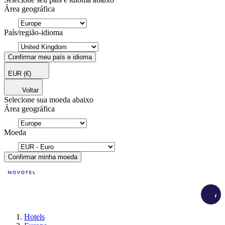
Área geográfica
País/região-idioma
Confirmar meu país e idioma
EUR
(€)
Voltar
Selecione sua moeda abaixo
Área geográfica
Moeda
Confirmar minha moeda
Load
Hotels