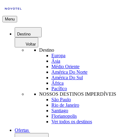
Menu
Destino
Voltar
Destino
Europa
Ásia
Médio Oriente
América Do Norte
América Do Sul
África
Pacífico
NOSSOS DESTINOS IMPERDÍVEIS
São Paulo
Rio de Janeiro
Santiago
Florianopolis
Ver todos os destinos
Ofertas