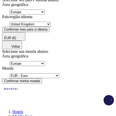
Área geográfica
País/região-idioma
Confirmar meu país e idioma
EUR
(€)
Voltar
Selecione sua moeda abaixo
Área geográfica
Moeda
Confirmar minha moeda
Load
Hotels