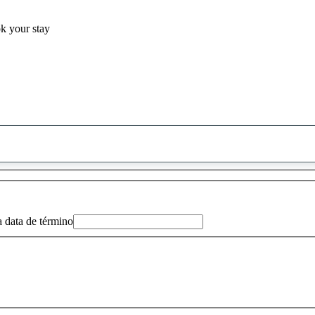
ok your stay
0
sugestão
encontrada
a data de término