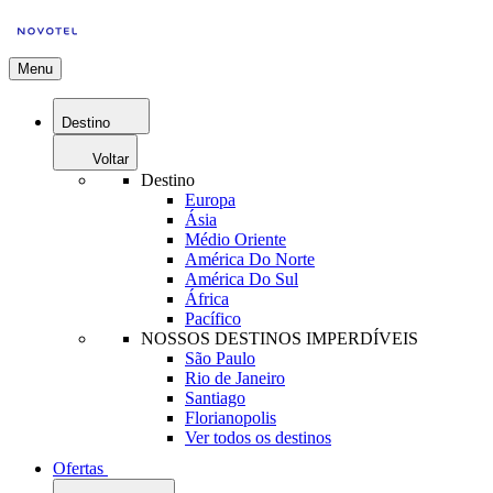
Menu
Destino
Voltar
Destino
Europa
Ásia
Médio Oriente
América Do Norte
América Do Sul
África
Pacífico
NOSSOS DESTINOS IMPERDÍVEIS
São Paulo
Rio de Janeiro
Santiago
Florianopolis
Ver todos os destinos
Ofertas