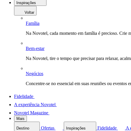
Inspirações
Voltar
Família
Na Novotel, cada momento em família é precioso. Crie 
Bem-estar
Na Novotel, tire o tempo que precisar para relaxar, acal
Negócios
Concentre-se no essencial em suas reuniões ou eventos 
Fidelidade
A experiência Novotel
Novotel Magazine
Mais
Ofertas
Fidelidade
A 
Destino
Inspirações