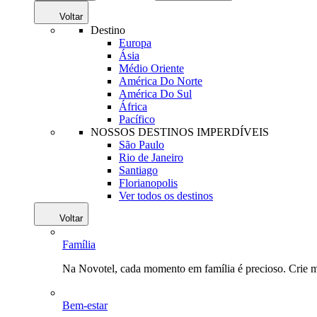
Voltar
Destino
Europa
Ásia
Médio Oriente
América Do Norte
América Do Sul
África
Pacífico
NOSSOS DESTINOS IMPERDÍVEIS
São Paulo
Rio de Janeiro
Santiago
Florianopolis
Ver todos os destinos
Voltar
Família
Na Novotel, cada momento em família é precioso. Crie 
Bem-estar