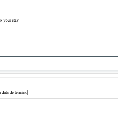
ok your stay
0
sugestão
encontrada
a data de término