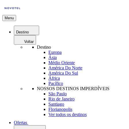
Menu
Destino
Voltar
Destino
Europa
Ásia
Médio Oriente
América Do Norte
América Do Sul
África
Pacífico
NOSSOS DESTINOS IMPERDÍVEIS
São Paulo
Rio de Janeiro
Santiago
Florianopolis
Ver todos os destinos
Ofertas