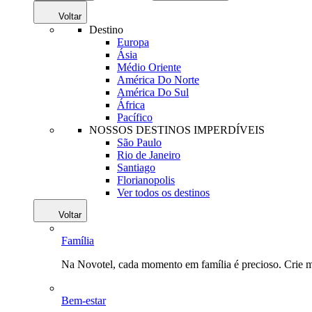
Voltar
Destino
Europa
Ásia
Médio Oriente
América Do Norte
América Do Sul
África
Pacífico
NOSSOS DESTINOS IMPERDÍVEIS
São Paulo
Rio de Janeiro
Santiago
Florianopolis
Ver todos os destinos
Voltar
Família
Na Novotel, cada momento em família é precioso. Crie 
Bem-estar