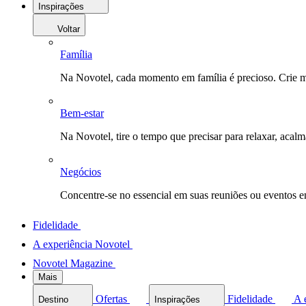
Inspirações
Voltar
Família
Na Novotel, cada momento em família é precioso. Crie 
Bem-estar
Na Novotel, tire o tempo que precisar para relaxar, acal
Negócios
Concentre-se no essencial em suas reuniões ou eventos 
Fidelidade
A experiência Novotel
Novotel Magazine
Mais
Ofertas
Fidelidade
A 
Destino
Inspirações