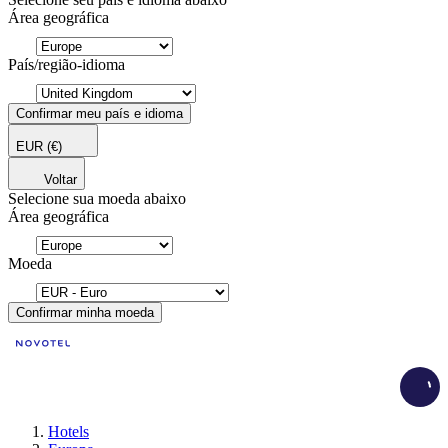
Área geográfica
País/região-idioma
Confirmar meu país e idioma
EUR
(€)
Voltar
Selecione sua moeda abaixo
Área geográfica
Moeda
Confirmar minha moeda
Load
Hotels