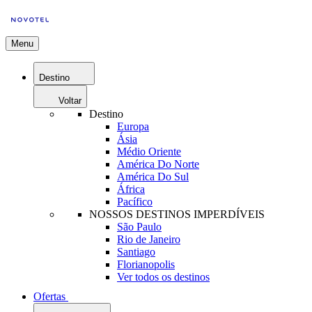
Menu
Destino
Voltar
Destino
Europa
Ásia
Médio Oriente
América Do Norte
América Do Sul
África
Pacífico
NOSSOS DESTINOS IMPERDÍVEIS
São Paulo
Rio de Janeiro
Santiago
Florianopolis
Ver todos os destinos
Ofertas