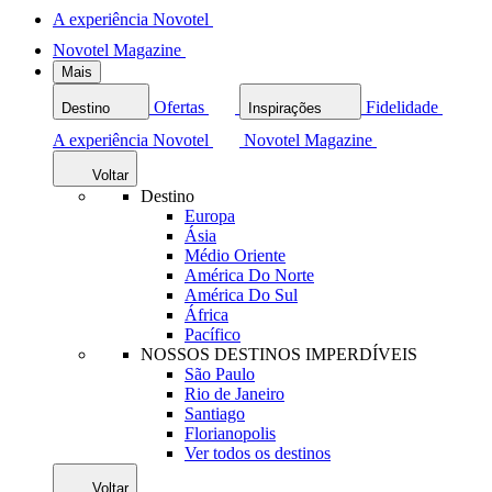
A experiência Novotel
Novotel Magazine
Mais
Ofertas
Fidelidade
Destino
Inspirações
A experiência Novotel
Novotel Magazine
Voltar
Destino
Europa
Ásia
Médio Oriente
América Do Norte
América Do Sul
África
Pacífico
NOSSOS DESTINOS IMPERDÍVEIS
São Paulo
Rio de Janeiro
Santiago
Florianopolis
Ver todos os destinos
Voltar