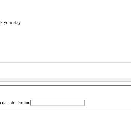
ok your stay
0
sugestão
encontrada
a data de término