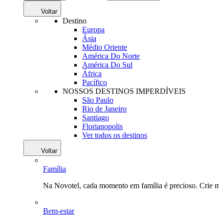
Voltar
Destino
Europa
Ásia
Médio Oriente
América Do Norte
América Do Sul
África
Pacífico
NOSSOS DESTINOS IMPERDÍVEIS
São Paulo
Rio de Janeiro
Santiago
Florianopolis
Ver todos os destinos
Voltar
Família
Na Novotel, cada momento em família é precioso. Crie 
Bem-estar