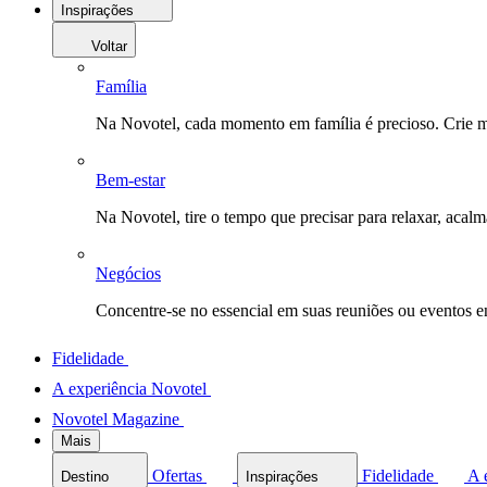
Inspirações
Voltar
Família
Na Novotel, cada momento em família é precioso. Crie 
Bem-estar
Na Novotel, tire o tempo que precisar para relaxar, acal
Negócios
Concentre-se no essencial em suas reuniões ou eventos 
Fidelidade
A experiência Novotel
Novotel Magazine
Mais
Ofertas
Fidelidade
A 
Destino
Inspirações