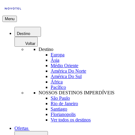
Menu
Destino
Voltar
Destino
Europa
Ásia
Médio Oriente
América Do Norte
América Do Sul
África
Pacífico
NOSSOS DESTINOS IMPERDÍVEIS
São Paulo
Rio de Janeiro
Santiago
Florianopolis
Ver todos os destinos
Ofertas