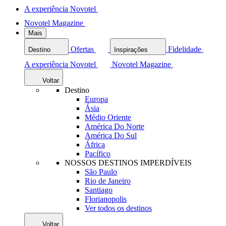
A experiência Novotel
Novotel Magazine
Mais
Ofertas
Fidelidade
Destino
Inspirações
A experiência Novotel
Novotel Magazine
Voltar
Destino
Europa
Ásia
Médio Oriente
América Do Norte
América Do Sul
África
Pacífico
NOSSOS DESTINOS IMPERDÍVEIS
São Paulo
Rio de Janeiro
Santiago
Florianopolis
Ver todos os destinos
Voltar