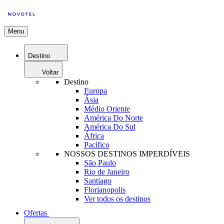
Menu
Destino
Voltar
Destino
Europa
Ásia
Médio Oriente
América Do Norte
América Do Sul
África
Pacífico
NOSSOS DESTINOS IMPERDÍVEIS
São Paulo
Rio de Janeiro
Santiago
Florianopolis
Ver todos os destinos
Ofertas