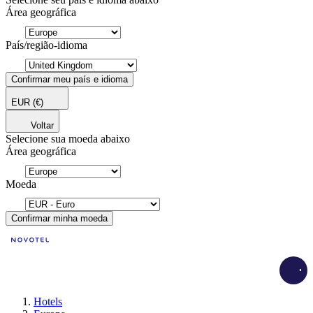
Área geográfica
País/região-idioma
Confirmar meu país e idioma
EUR
(€)
Voltar
Selecione sua moeda abaixo
Área geográfica
Moeda
Confirmar minha moeda
Load
Hotels