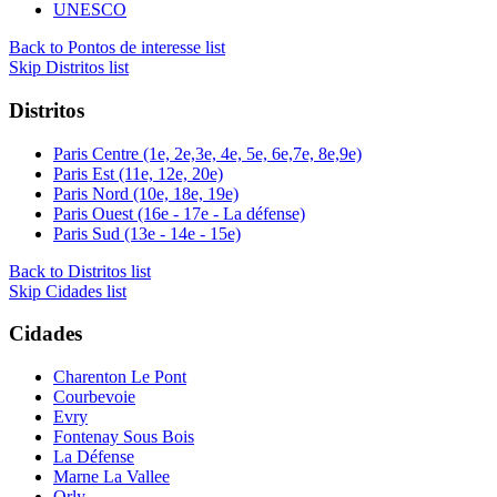
UNESCO
Back to Pontos de interesse list
Skip Distritos list
Distritos
Paris Centre (1e, 2e,3e, 4e, 5e, 6e,7e, 8e,9e)
Paris Est (11e, 12e, 20e)
Paris Nord (10e, 18e, 19e)
Paris Ouest (16e - 17e - La défense)
Paris Sud (13e - 14e - 15e)
Back to Distritos list
Skip Cidades list
Cidades
Charenton Le Pont
Courbevoie
Evry
Fontenay Sous Bois
La Défense
Marne La Vallee
Orly