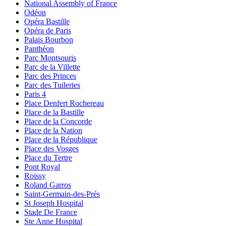
National Assembly of France
Odéon
Opéra Bastille
Opéra de Paris
Palais Bourbon
Panthéon
Parc Montsouris
Parc de la Villette
Parc des Princes
Parc des Tuileries
Paris 4
Place Denfert Rochereau
Place de la Bastille
Place de la Concorde
Place de la Nation
Place de la République
Place des Vosges
Place du Tertre
Pont Royal
Roissy
Roland Garros
Saint-Germain-des-Prés
St Joseph Hospital
Stade De France
Ste Anne Hospital