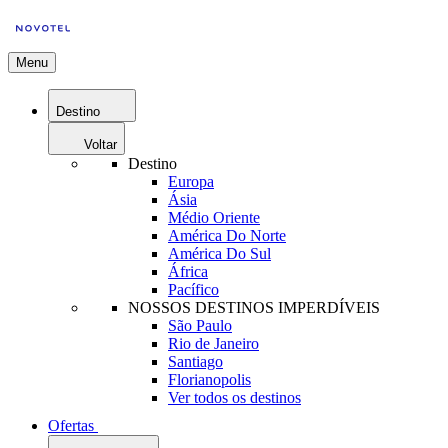
Menu
Destino
Voltar
Destino
Europa
Ásia
Médio Oriente
América Do Norte
América Do Sul
África
Pacífico
NOSSOS DESTINOS IMPERDÍVEIS
São Paulo
Rio de Janeiro
Santiago
Florianopolis
Ver todos os destinos
Ofertas