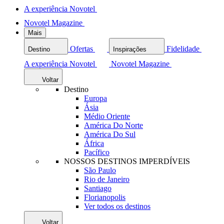
A experiência Novotel
Novotel Magazine
Mais
Ofertas
Fidelidade
Destino
Inspirações
A experiência Novotel
Novotel Magazine
Voltar
Destino
Europa
Ásia
Médio Oriente
América Do Norte
América Do Sul
África
Pacífico
NOSSOS DESTINOS IMPERDÍVEIS
São Paulo
Rio de Janeiro
Santiago
Florianopolis
Ver todos os destinos
Voltar