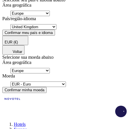
Área geográfica
País/região-idioma
Confirmar meu país e idioma
EUR
(€)
Voltar
Selecione sua moeda abaixo
Área geográfica
Moeda
Confirmar minha moeda
Load
Hotels