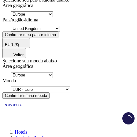
Área geográfica
País/região-idioma
Confirmar meu país e idioma
EUR
(€)
Voltar
Selecione sua moeda abaixo
Área geográfica
Moeda
Confirmar minha moeda
Load
Hotels