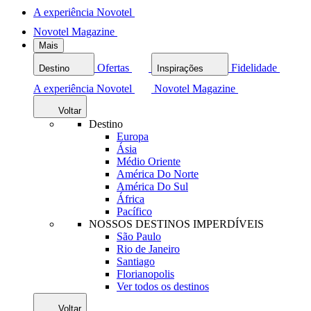
A experiência Novotel
Novotel Magazine
Mais
Ofertas
Fidelidade
Destino
Inspirações
A experiência Novotel
Novotel Magazine
Voltar
Destino
Europa
Ásia
Médio Oriente
América Do Norte
América Do Sul
África
Pacífico
NOSSOS DESTINOS IMPERDÍVEIS
São Paulo
Rio de Janeiro
Santiago
Florianopolis
Ver todos os destinos
Voltar