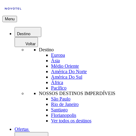
Menu
Destino
Voltar
Destino
Europa
Ásia
Médio Oriente
América Do Norte
América Do Sul
África
Pacífico
NOSSOS DESTINOS IMPERDÍVEIS
São Paulo
Rio de Janeiro
Santiago
Florianopolis
Ver todos os destinos
Ofertas