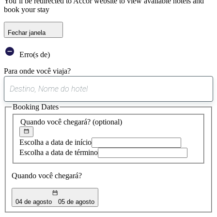
You’ll be redirected to Accor website to view available hotels and
book your stay
Fechar janela
Erro(s de)
Para onde você viaja?
0
sugestão
Booking Dates
encontrada
Quando você chegará?
(optional)
Escolha a data de início
Escolha a data de término
Quando você chegará?
04 de agosto
05 de agosto