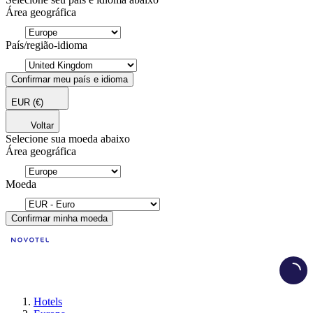
Área geográfica
País/região-idioma
Confirmar meu país e idioma
EUR
(€)
Voltar
Selecione sua moeda abaixo
Área geográfica
Moeda
Confirmar minha moeda
Load
Hotels