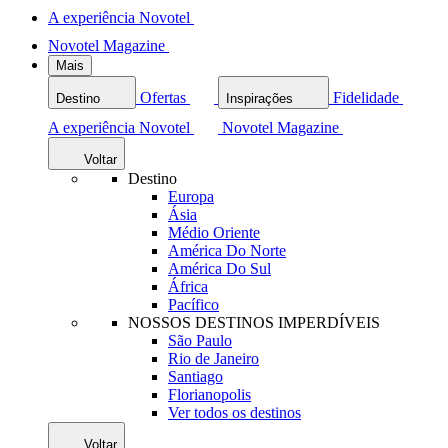
A experiência Novotel
Novotel Magazine
Mais
Ofertas
Fidelidade
Destino
Inspirações
A experiência Novotel
Novotel Magazine
Voltar
Destino
Europa
Ásia
Médio Oriente
América Do Norte
América Do Sul
África
Pacífico
NOSSOS DESTINOS IMPERDÍVEIS
São Paulo
Rio de Janeiro
Santiago
Florianopolis
Ver todos os destinos
Voltar