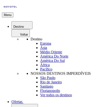
Menu
Destino
Voltar
Destino
Europa
Ásia
Médio Oriente
América Do Norte
América Do Sul
África
Pacífico
NOSSOS DESTINOS IMPERDÍVEIS
São Paulo
Rio de Janeiro
Santiago
Florianopolis
Ver todos os destinos
Ofertas