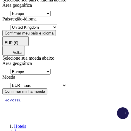
Área geográfica
País/região-idioma
Confirmar meu país e idioma
EUR
(€)
Voltar
Selecione sua moeda abaixo
Área geográfica
Moeda
Confirmar minha moeda
Load
Hotels