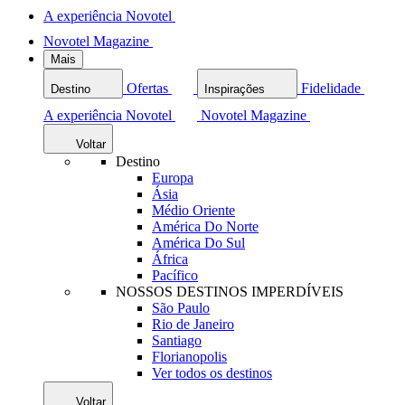
A experiência Novotel
Novotel Magazine
Mais
Ofertas
Fidelidade
Destino
Inspirações
A experiência Novotel
Novotel Magazine
Voltar
Destino
Europa
Ásia
Médio Oriente
América Do Norte
América Do Sul
África
Pacífico
NOSSOS DESTINOS IMPERDÍVEIS
São Paulo
Rio de Janeiro
Santiago
Florianopolis
Ver todos os destinos
Voltar