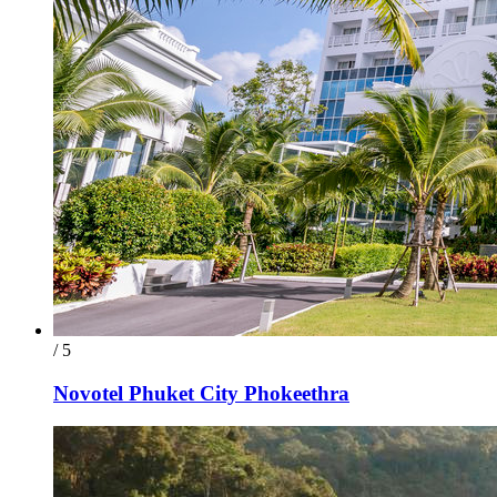
/ 5
Novotel Phuket City Phokeethra