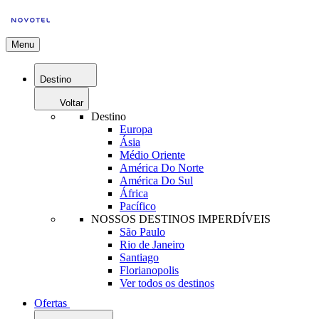
Menu
Destino
Voltar
Destino
Europa
Ásia
Médio Oriente
América Do Norte
América Do Sul
África
Pacífico
NOSSOS DESTINOS IMPERDÍVEIS
São Paulo
Rio de Janeiro
Santiago
Florianopolis
Ver todos os destinos
Ofertas