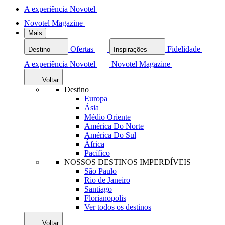
A experiência Novotel
Novotel Magazine
Mais
Ofertas
Fidelidade
Destino
Inspirações
A experiência Novotel
Novotel Magazine
Voltar
Destino
Europa
Ásia
Médio Oriente
América Do Norte
América Do Sul
África
Pacífico
NOSSOS DESTINOS IMPERDÍVEIS
São Paulo
Rio de Janeiro
Santiago
Florianopolis
Ver todos os destinos
Voltar