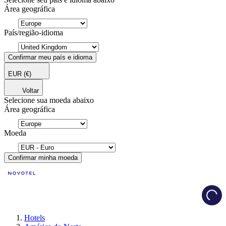
Área geográfica
País/região-idioma
Confirmar meu país e idioma
EUR
(€)
Voltar
Selecione sua moeda abaixo
Área geográfica
Moeda
Confirmar minha moeda
Load
Hotels