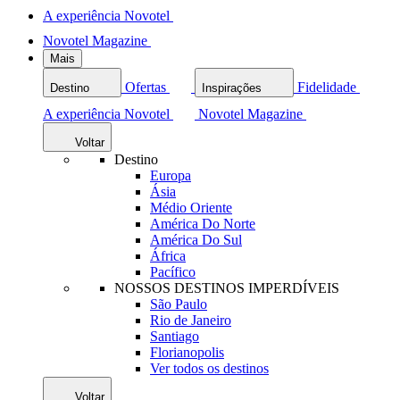
A experiência Novotel
Novotel Magazine
Mais
Ofertas
Fidelidade
Destino
Inspirações
A experiência Novotel
Novotel Magazine
Voltar
Destino
Europa
Ásia
Médio Oriente
América Do Norte
América Do Sul
África
Pacífico
NOSSOS DESTINOS IMPERDÍVEIS
São Paulo
Rio de Janeiro
Santiago
Florianopolis
Ver todos os destinos
Voltar