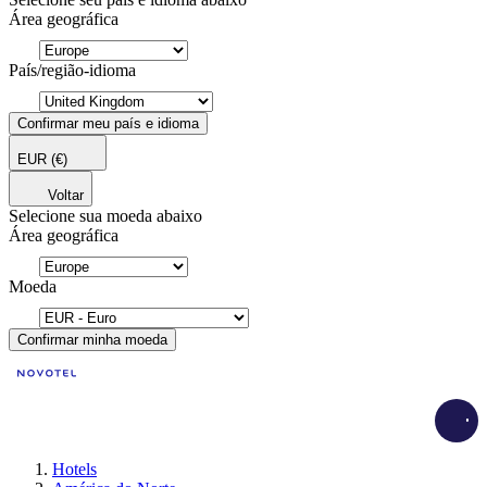
Área geográfica
País/região-idioma
Confirmar meu país e idioma
EUR
(€)
Voltar
Selecione sua moeda abaixo
Área geográfica
Moeda
Confirmar minha moeda
Load
Hotels