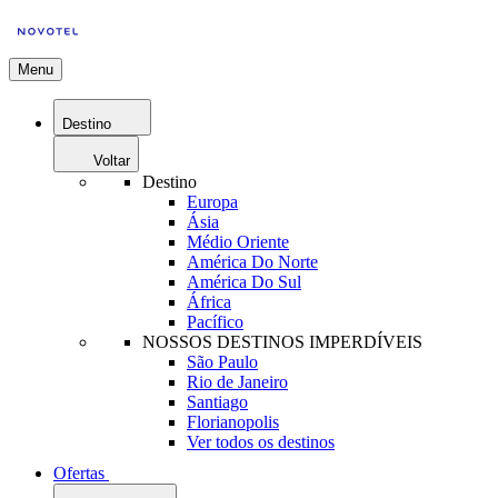
Menu
Destino
Voltar
Destino
Europa
Ásia
Médio Oriente
América Do Norte
América Do Sul
África
Pacífico
NOSSOS DESTINOS IMPERDÍVEIS
São Paulo
Rio de Janeiro
Santiago
Florianopolis
Ver todos os destinos
Ofertas