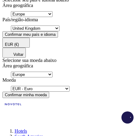
Área geográfica
País/região-idioma
Confirmar meu país e idioma
EUR
(€)
Voltar
Selecione sua moeda abaixo
Área geográfica
Moeda
Confirmar minha moeda
Load
Hotels