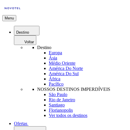
Menu
Destino
Voltar
Destino
Europa
Ásia
Médio Oriente
América Do Norte
América Do Sul
África
Pacífico
NOSSOS DESTINOS IMPERDÍVEIS
São Paulo
Rio de Janeiro
Santiago
Florianopolis
Ver todos os destinos
Ofertas