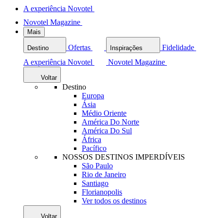
A experiência Novotel
Novotel Magazine
Mais
Ofertas
Fidelidade
Destino
Inspirações
A experiência Novotel
Novotel Magazine
Voltar
Destino
Europa
Ásia
Médio Oriente
América Do Norte
América Do Sul
África
Pacífico
NOSSOS DESTINOS IMPERDÍVEIS
São Paulo
Rio de Janeiro
Santiago
Florianopolis
Ver todos os destinos
Voltar