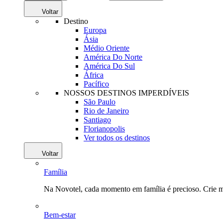
Voltar
Destino
Europa
Ásia
Médio Oriente
América Do Norte
América Do Sul
África
Pacífico
NOSSOS DESTINOS IMPERDÍVEIS
São Paulo
Rio de Janeiro
Santiago
Florianopolis
Ver todos os destinos
Voltar
Família
Na Novotel, cada momento em família é precioso. Crie 
Bem-estar