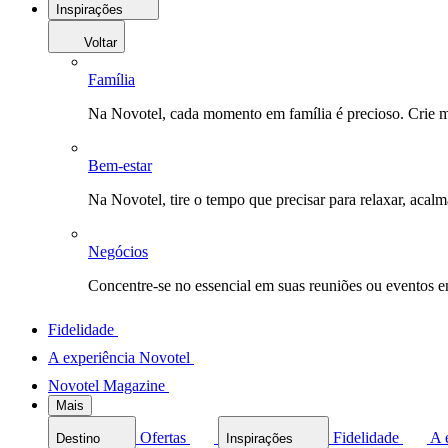
Inspirações
Voltar
Família
Na Novotel, cada momento em família é precioso. Crie 
Bem-estar
Na Novotel, tire o tempo que precisar para relaxar, acal
Negócios
Concentre-se no essencial em suas reuniões ou eventos 
Fidelidade
A experiência Novotel
Novotel Magazine
Mais
Ofertas
Fidelidade
A 
Destino
Inspirações