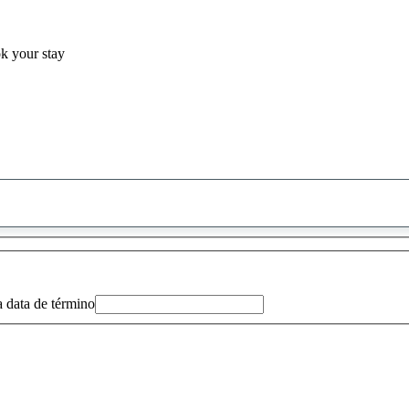
ok your stay
0
sugestão
encontrada
a data de término