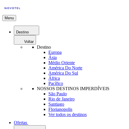
Menu
Destino
Voltar
Destino
Europa
Ásia
Médio Oriente
América Do Norte
América Do Sul
África
Pacífico
NOSSOS DESTINOS IMPERDÍVEIS
São Paulo
Rio de Janeiro
Santiago
Florianopolis
Ver todos os destinos
Ofertas