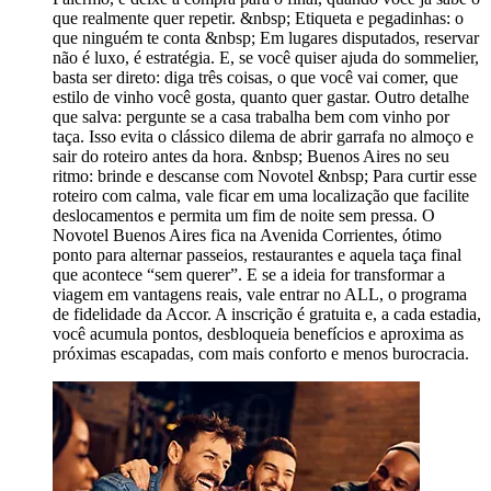
que realmente quer repetir. &nbsp; Etiqueta e pegadinhas: o
que ninguém te conta &nbsp; Em lugares disputados, reservar
não é luxo, é estratégia. E, se você quiser ajuda do sommelier,
basta ser direto: diga três coisas, o que você vai comer, que
estilo de vinho você gosta, quanto quer gastar. Outro detalhe
que salva: pergunte se a casa trabalha bem com vinho por
taça. Isso evita o clássico dilema de abrir garrafa no almoço e
sair do roteiro antes da hora. &nbsp; Buenos Aires no seu
ritmo: brinde e descanse com Novotel &nbsp; Para curtir esse
roteiro com calma, vale ficar em uma localização que facilite
deslocamentos e permita um fim de noite sem pressa. O
Novotel Buenos Aires fica na Avenida Corrientes, ótimo
ponto para alternar passeios, restaurantes e aquela taça final
que acontece “sem querer”. E se a ideia for transformar a
viagem em vantagens reais, vale entrar no ALL, o programa
de fidelidade da Accor. A inscrição é gratuita e, a cada estadia,
você acumula pontos, desbloqueia benefícios e aproxima as
próximas escapadas, com mais conforto e menos burocracia.