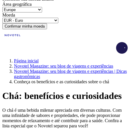
Área geográfica
Moeda
Confirmar minha moeda
Load
Página inicial
Novotel Magazine: seu blog de viagens e experiências
Novotel Magazine: seu blog de viagens e experiências | Dicas
gastronômicas
Conheça os benefícios e as curiosidades sobre o chá
Chá: benefícios e curiosidades
O chá é uma bebida milenar apreciada em diversas culturas. Com
uma infinidade de sabores e propriedades, ele pode proporcionar
momentos de relaxamento e até contribuir para a saúde. Confira a
lista especial que o Novotel separou para você!