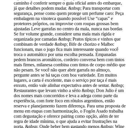
caminho é conferir sempre o guia oficial antes do embarque,
já que detalhes podem mudar. &nbsp; Para transportar com
segurança, pense como quem protege um perfume caro: Peça
embalagem na vinoteca quando possível Use “capas” e
protetores próprios, ou improvise com roupas grossas bem
ajustadas Leve garrafas no centro da mala, nunca nas bordas
Se for volume grande, considere uma mala mais rígida e
organizada por camadas &nbsp; Pratos típicos e vinhos que
combinam de verdade &nbsp; Bife de chorizo e Malbec
funcionam, mas o jogo fica mais interessante quando você
troca o automático por uma escolha pensada. Empanadas
pedem brancos aromáticos, cordeiro conversa bem com tintos
mais firmes, milanesa combina com tintos de corpo médio que
não pesam. Se você não quer abrir garrafa no almoço,
pergunte antes se há taças com boa variedade. Em muitos
lugares, a carta é excelente, mas o serviço por taça é mais
enxuto, então vale alinhar expectativa antes de sentar. &nbsp;
Restaurantes que levam vinho a sério &nbsp; Don Julio é um
dos nomes mais concorridos e leva a adega como parte da
experiência, com forte foco em rótulos argentinos, então
reserva e planejamento fazem diferença. Para uma proposta de
menu em etapas com harmonização, o Fogón Asado trabalha
com degustação e oferece pairing como opção, além de ter
regra de idade mínima, o que ajuda a evitar frustrações na
porta. &nbsp; Onde beber bem gastando menos &nbsp; Wine