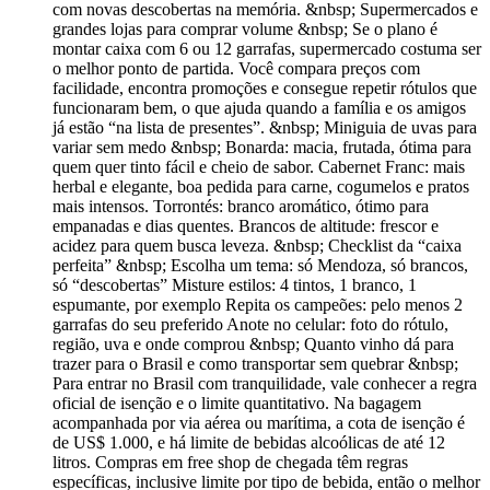
com novas descobertas na memória. &nbsp; Supermercados e
grandes lojas para comprar volume &nbsp; Se o plano é
montar caixa com 6 ou 12 garrafas, supermercado costuma ser
o melhor ponto de partida. Você compara preços com
facilidade, encontra promoções e consegue repetir rótulos que
funcionaram bem, o que ajuda quando a família e os amigos
já estão “na lista de presentes”. &nbsp; Miniguia de uvas para
variar sem medo &nbsp; Bonarda: macia, frutada, ótima para
quem quer tinto fácil e cheio de sabor. Cabernet Franc: mais
herbal e elegante, boa pedida para carne, cogumelos e pratos
mais intensos. Torrontés: branco aromático, ótimo para
empanadas e dias quentes. Brancos de altitude: frescor e
acidez para quem busca leveza. &nbsp; Checklist da “caixa
perfeita” &nbsp; Escolha um tema: só Mendoza, só brancos,
só “descobertas” Misture estilos: 4 tintos, 1 branco, 1
espumante, por exemplo Repita os campeões: pelo menos 2
garrafas do seu preferido Anote no celular: foto do rótulo,
região, uva e onde comprou &nbsp; Quanto vinho dá para
trazer para o Brasil e como transportar sem quebrar &nbsp;
Para entrar no Brasil com tranquilidade, vale conhecer a regra
oficial de isenção e o limite quantitativo. Na bagagem
acompanhada por via aérea ou marítima, a cota de isenção é
de US$ 1.000, e há limite de bebidas alcoólicas de até 12
litros. Compras em free shop de chegada têm regras
específicas, inclusive limite por tipo de bebida, então o melhor