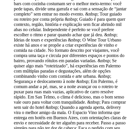
bars com cozinha costumam ser o melhor meio-termo: você
pede tapas, divide uma garrafa e sai com a sensação de “jantar
completo” sem entrar no modo evento. &nbsp; Tour guiado
ou roteiro por conta própria &nbsp; Guiado é para quem quer
contexto, região, história e explicação sem ficar abrindo mil
abas no celular. Independente é perfeito se você prefere
escolher o ritmo e parar quando achar que já deu. &nbsp;
Ideias de tours e experiências &nbsp; O Wine Tour Urbano
existe há anos e se propõe a criar experiências de vinho e
comida na cidade. No formato descrito por viajantes, você
compra uma taça e circula por diferentes espaços e pontos do
bairro, provando rótulos em paradas variadas. &nbsp; Se
quiser algo mais “roteirizado”, há experiências em Palermo
com múltiplas paradas e degustações, além de opções
combinando vinho com comida e arte urbana. &nbsp;
Segurança e deslocamento à noite &nbsp; Em Palermo, é
comum andar a pé, mas, se a noite avançar ou o roteiro te
puxar para ruas mais vazias, aplicativo de carro resolve
rápido. Em San Telmo, o clima é delicioso, mas o bom senso
vale ouro para voltar com tranquilidade. &nbsp; Para comprar
sem sair do hotel &nbsp; Quando a agenda aperta, delivery
vira o melhor amigo da mala. O Espacio Vino informa que
entrega em hotéis em Buenos Aires, com orientações claras de
envio e necessidade de ter alguém para receber. Passo a passo
simples para não ter dor de cabeça: Faça o pedido com seu