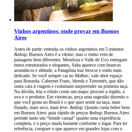
Vinhos argentinos: onde provar em Buenos
Aires
Antes de partir: entenda os vinhos argentinos em 5 minutos
&nbsp; Buenos Aires é a vitrine, mas o vinho vem de
paisagens bem diferentes. Mendoza e Valle de Uco entregam
tintos estruturados e elegantes, Salta aparece com brancos
aromáticos e altitude, a Patagônia traz frescor e estilo mais
delicado. Se você sempre cai no Malbec, vale abrir espaço
para Bonarda, Cabernet Franc, blends e Torrontés, que dão
outra cara à viagem e costumam surpreender na primeira taça.
Na dúvida, leia o rótulo como um mapa: procure a região, a
uva e o produtor. Em vinotecas, peça uma sugestão dizendo o
que você gosta no Brasil e o que quer sentir na taça, mais
frutado, mais seco, mais leve. &nbsp; Quanto custa beber bem
em Buenos Aires: guia rápido de preços &nbsp; Buenos Aires
permite tanto um “brinde casual” quanto uma experiência
completa, e o preço muda bastante conforme o lugar. Para ter
referência, compare o que aparece em grandes lojas com o