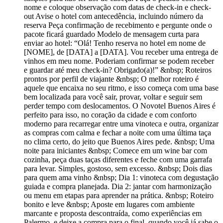
nome e coloque observação com datas de check-in e check-
out Avise o hotel com antecedência, incluindo número da
reserva Peça confirmação de recebimento e pergunte onde o
pacote ficará guardado Modelo de mensagem curta para
enviar ao hotel: “Olá! Tenho reserva no hotel em nome de
[NOME], de [DATA] a [DATA]. Vou receber uma entrega de
vinhos em meu nome. Poderiam confirmar se podem receber
e guardar até meu check-in? Obrigado(a)!” &nbsp; Roteiros
prontos por perfil de viajante &nbsp; O melhor roteiro é
aquele que encaixa no seu ritmo, e isso começa com uma base
bem localizada para você sair, provar, voltar e seguir sem
perder tempo com deslocamentos. O Novotel Buenos Aires é
perfeito para isso, no coração da cidade e com conforto
moderno para recarregar entre uma vinoteca e outra, organizar
as compras com calma e fechar a noite com uma última taça
no clima certo, do jeito que Buenos Aires pede. &nbsp; Uma
noite para iniciantes &nbsp; Comece em um wine bar com
cozinha, peça duas taças diferentes e feche com uma garrafa
para levar. Simples, gostoso, sem excesso. &nbsp; Dois dias
para quem ama vinho &nbsp; Dia 1: vinoteca com degustação
guiada e compra planejada. Dia 2: jantar com harmonização
ou menu em etapas para aprender na prática. &nbsp; Roteiro
bonito e leve &nbsp; Aposte em lugares com ambiente
marcante e proposta descontraída, como experiências em
Palermo, e deixe a compra para o final, quando você já sabe o