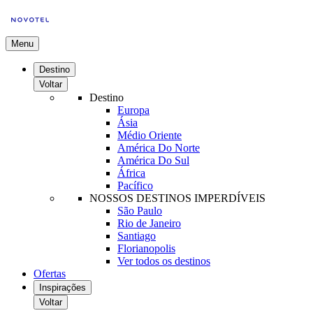
Menu
Destino
Voltar
Destino
Europa
Ásia
Médio Oriente
América Do Norte
América Do Sul
África
Pacífico
NOSSOS DESTINOS IMPERDÍVEIS
São Paulo
Rio de Janeiro
Santiago
Florianopolis
Ver todos os destinos
Ofertas
Inspirações
Voltar