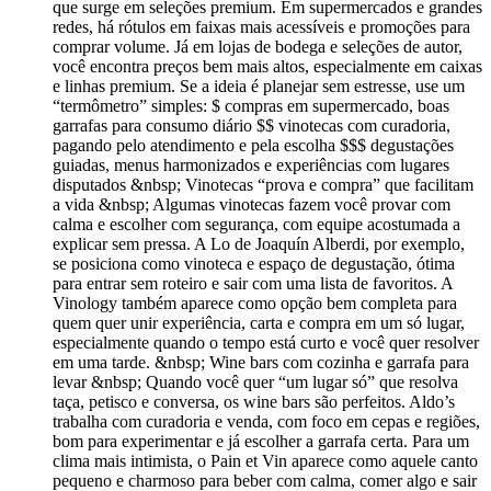
que surge em seleções premium. Em supermercados e grandes
redes, há rótulos em faixas mais acessíveis e promoções para
comprar volume. Já em lojas de bodega e seleções de autor,
você encontra preços bem mais altos, especialmente em caixas
e linhas premium. Se a ideia é planejar sem estresse, use um
“termômetro” simples: $ compras em supermercado, boas
garrafas para consumo diário $$ vinotecas com curadoria,
pagando pelo atendimento e pela escolha $$$ degustações
guiadas, menus harmonizados e experiências com lugares
disputados &nbsp; Vinotecas “prova e compra” que facilitam
a vida &nbsp; Algumas vinotecas fazem você provar com
calma e escolher com segurança, com equipe acostumada a
explicar sem pressa. A Lo de Joaquín Alberdi, por exemplo,
se posiciona como vinoteca e espaço de degustação, ótima
para entrar sem roteiro e sair com uma lista de favoritos. A
Vinology também aparece como opção bem completa para
quem quer unir experiência, carta e compra em um só lugar,
especialmente quando o tempo está curto e você quer resolver
em uma tarde. &nbsp; Wine bars com cozinha e garrafa para
levar &nbsp; Quando você quer “um lugar só” que resolva
taça, petisco e conversa, os wine bars são perfeitos. Aldo’s
trabalha com curadoria e venda, com foco em cepas e regiões,
bom para experimentar e já escolher a garrafa certa. Para um
clima mais intimista, o Pain et Vin aparece como aquele canto
pequeno e charmoso para beber com calma, comer algo e sair