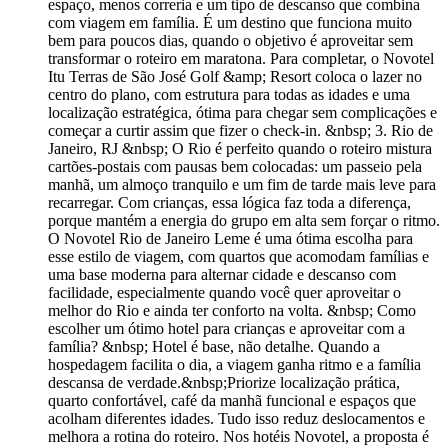
espaço, menos correria e um tipo de descanso que combina
com viagem em família. É um destino que funciona muito
bem para poucos dias, quando o objetivo é aproveitar sem
transformar o roteiro em maratona. Para completar, o Novotel
Itu Terras de São José Golf &amp; Resort coloca o lazer no
centro do plano, com estrutura para todas as idades e uma
localização estratégica, ótima para chegar sem complicações e
começar a curtir assim que fizer o check-in. &nbsp; 3. Rio de
Janeiro, RJ &nbsp; O Rio é perfeito quando o roteiro mistura
cartões-postais com pausas bem colocadas: um passeio pela
manhã, um almoço tranquilo e um fim de tarde mais leve para
recarregar. Com crianças, essa lógica faz toda a diferença,
porque mantém a energia do grupo em alta sem forçar o ritmo.
O Novotel Rio de Janeiro Leme é uma ótima escolha para
esse estilo de viagem, com quartos que acomodam famílias e
uma base moderna para alternar cidade e descanso com
facilidade, especialmente quando você quer aproveitar o
melhor do Rio e ainda ter conforto na volta. &nbsp; Como
escolher um ótimo hotel para crianças e aproveitar com a
família? &nbsp; Hotel é base, não detalhe. Quando a
hospedagem facilita o dia, a viagem ganha ritmo e a família
descansa de verdade.&nbsp;Priorize localização prática,
quarto confortável, café da manhã funcional e espaços que
acolham diferentes idades. Tudo isso reduz deslocamentos e
melhora a rotina do roteiro. Nos hotéis Novotel, a proposta é