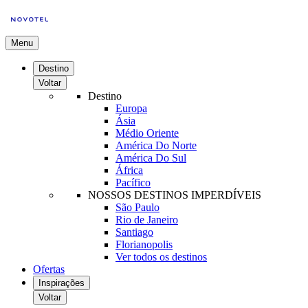
Menu
Destino
Voltar
Destino
Europa
Ásia
Médio Oriente
América Do Norte
América Do Sul
África
Pacífico
NOSSOS DESTINOS IMPERDÍVEIS
São Paulo
Rio de Janeiro
Santiago
Florianopolis
Ver todos os destinos
Ofertas
Inspirações
Voltar