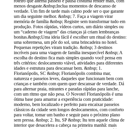
roteiro que alterna passeio e pausa costuma render mais, com
menos desgaste.&nbsp;Inclua momentos de descanso de
verdade. Um fim de tarde mais calmo pode ser o que garante
um dia seguinte melhor. &nbsp; 7. Faça a viagem virar
memória de família &nbsp; Registre sem transformar tudo em
produção. Fotos rápidas, vídeos curtos, um diário simples ou
um “caderno de viagem” das crianças já criam lembranças
bonitas.&nbsp;Uma ideia fácil é escolher um ritual do destino:
uma sobremesa, um pôr do sol, uma brincadeira no hotel.
Pequenas repetições viram tradição. &nbsp; 3 destinos
incríveis para uma viagem de família inesquecível &nbsp; A
escolha do destino fica mais simples quando você pensa em
três critérios: deslocamento viável, atividades para diferentes
idades e estrutura para descansar bem. &nbsp; 1.
Florianópolis, SC &nbsp; Florianópolis combina mar,
natureza e passeios leves, daqueles que funcionam bem com
crianças e também com quem quer descansar de verdade. Dá
para alternar praia, mirantes e paradas rápidas para lanche,
com um ritmo que não pesa. O Novotel Florianópolis é uma
ótima base para amarrar a experiência com praticidade:
moderno, bem localizado e perfeito para encaixar passeios
clássicos da cidade sem longos deslocamentos, com conforto
para voltar, tomar um banho e seguir para o próximo plano
sem pressa. &nbsp; 2. Itu, SP &nbsp; Itu tem aquele clima de
interior que desacelera a cabeça na primeira manhã: mais