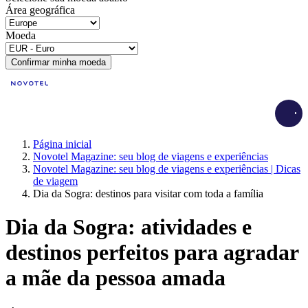
Área geográfica
Moeda
Confirmar minha moeda
Load
Página inicial
Novotel Magazine: seu blog de viagens e experiências
Novotel Magazine: seu blog de viagens e experiências | Dicas
de viagem
Dia da Sogra: destinos para visitar com toda a família
Dia da Sogra: atividades e
destinos perfeitos para agradar
a mãe da pessoa amada