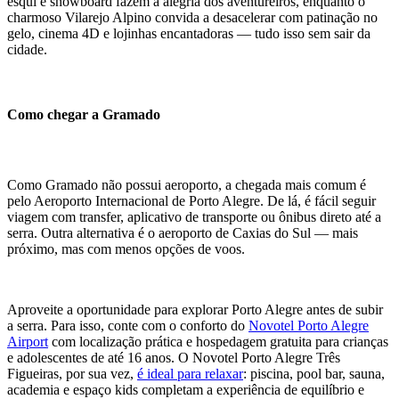
esqui e snowboard fazem a alegria dos aventureiros, enquanto o
charmoso Vilarejo Alpino convida a desacelerar com patinação no
gelo, cinema 4D e lojinhas encantadoras — tudo isso sem sair da
cidade.
Como chegar a Gramado
Como Gramado não possui aeroporto, a chegada mais comum é
pelo Aeroporto Internacional de Porto Alegre. De lá, é fácil seguir
viagem com transfer, aplicativo de transporte ou ônibus direto até a
serra. Outra alternativa é o aeroporto de Caxias do Sul — mais
próximo, mas com menos opções de voos.
Aproveite a oportunidade para explorar Porto Alegre antes de subir
a serra. Para isso, conte com o conforto do
Novotel Porto Alegre
Airport
com localização prática e hospedagem gratuita para crianças
e adolescentes de até 16 anos. O Novotel Porto Alegre Três
Figueiras, por sua vez,
é ideal para relaxar
: piscina, pool bar, sauna,
academia e espaço kids completam a experiência de equilíbrio e