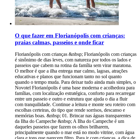
O que fazer em Florianópolis com crianças:
praias calmas, passeios e onde ficar
Florianópolis com crianças &nbsp; Florianópolis com crianças é sinônimo de dias leves, com natureza por todos os lados e passeios que cabem na rotina da família sem virar maratona. O melhor é que a ilha entrega mar calmo, lagoas, atrações educativas e planos que funcionam tanto no sol quanto quando o tempo muda. Para deixar tudo ainda mais simples, o Novotel Florianópolis é uma base moderna e acolhedora para famílias, com localização estratégica, conforto para recarregar entre um passeio e outro e estrutura que ajuda o dia a fluir com tranquilidade. Continue a leitura e monte seu roteiro com escolhas certeiras, do tipo que rende sorrisos, descanso e memórias boas. &nbsp; 01. Brincar nas águas transparentes da Ilha do Campeche &nbsp; A Ilha do Campeche é um daqueles passeios que fazem os olhos brilharem, principalmente quando o mar está no modo vitrine, com água clara e tons que parecem filtro. Para ir com crianças, a dica de local é simples: escolha um dia de mar calmo e olhe a previsão, porque a experiência muda bastante quando venta. Na areia, o clima é de praia preservada. A água costuma ser transparente e convidativa, mas o mar não é uma piscina, então vale entrar devagar e sempre perto da beira, especialmente com pequenos. &nbsp; É um passeio bom para crianças pequenas? &nbsp; Para crianças maiores, costuma ser um programa delicioso, com tempo para banho e para explorar a praia com tranquilidade. Para bebês e crianças até 3 anos, o ideal é pensar em um passeio mais guiado pelos adultos, com banho rápido, sombra garantida e menos expectativa de “ficar o dia todo”.&nbsp;O ponto que mais pesa para os menores é o barco. Se a criança enjoa fácil ou tem sensibilidade a balanço, vale escolher horários com mar mais estável e levar o básico para conforto, como água, lanche leve e uma troca de roupa seca. &nbsp; Mar, profundidade e entrada na água &nbsp; Em dias bons, a entrada costuma ser amigável, com faixa rasa que dá para brincar perto da margem. Ainda assim, a profundidade pode variar e em alguns trechos o mar “cai” mais rápido, então o melhor é evitar avançar e escolher a parte mais tranquila da praia.&nbsp;Correnteza e ondas dependem muito do vento e da maré. Um detalhe que moradores sempre observam é a cor e o desenho da água, quando ela está mais lisa e clara, o banho costuma ser mais seguro e mais gostoso. &nbsp; Deslocamento e barco: o que vale planejar &nbsp; Os barcos para a Ilha do Campeche costumam sair de pontos como Barra da Lagoa, Armação e região do Campeche. Isso muda completamente o ritmo do dia, porque o deslocamento até o embarque pode tomar um bom tempo, principalmente em alta temporada. O trajeto de barco é parte do passeio. Em mar calmo, costuma ser tranquilo e rápido, já em dias de vento o balanço aumenta e pode cansar, especialmente crianças pequenas e quem enjoa com facilidade. Vale sair cedo e confirmar horário de retorno, porque a permanência na ilha é geralmente limitada, muitas vezes por volta de quatro horas. Na prática, o tempo passa rápido entre desembarque, banho e pausa para lanche. Reserva e organização ajudam muito. Se você vai com crianças, prefira horários com menos fila, chegue com antecedência e leve o essencial já separado para embarcar sem correria.&nbsp;Carrinho de bebê tende a ser pouco prático, tanto no embarque quanto na areia. Um canguru ou suporte leve costuma facilitar, deixando as mãos livres e o passeio mais confortável. &nbsp; Infraestrutura na ilha &nbsp; A Ilha do Campeche é preservada, então não espere a estrutura de uma praia urbana. Pense em sombra como item essencial, porque a sombra natural é limitada e você pode depender de guarda-sol. Levar água e lanches é uma decisão inteligente, principalmente com crianças. Para alimentação, o ideal é não contar com muitas opções e sempre ter um plano simples na mochila, como frutas, biscoitos, sanduíche e itens para hidratar. Sobre trilhas guiadas, algumas experiências podem ter custo extra e nem sempre são adequadas para todas as idades. Se estiver com crianças pequenas, priorize o banho e a praia, que já entregam o melhor do passeio. &nbsp; Custos reais e planejamento do tempo &nbsp; Na prática, a Ilha do Campeche ocupa um pedaço grande do dia. Se você tem só dois ou três dias em Florianópolis, inclua o passeio com consciência, porque ele pode limitar outras experiências que também são ótimas com crianças.&nbsp; Na alta temporada, as saídas ficam mais disputadas e filas podem aparecer, principalmente em horários clássicos. A dica é reservar com antecedência e escolher horários que reduzam espera, porque ninguém merece surpresa ruim com criança ansiosa. Se a família quer um dia especial de praia e está disposta ao ritmo do barco, a Ilha do Campeche pode ser um dos momentos mais bonitos da viagem. Quando o planejamento é simples e o mar ajuda, vira lembrança para guardar com carinho. &nbsp; 02. Passear de barco pirata em Canasvieiras&nbsp; &nbsp; Entre os lugares para ir com crianças em Florianópolis, o barco pirata em Canasvieiras costuma virar o programa mais “uau” do dia. A embarcação é temática, a tripulação vai caracterizada e o passeio acontece com música, brincadeiras e clima leve do começo ao fim. &nbsp; Quanto custa e quem paga meia &nbsp; Os valores variam conforme o roteiro e a antecedência da compra, mas, em geral, ficam entre R$ 140 e R$ 260 por pessoa. Para crianças, a regra mais comum é clara: 0 a 5 anos não pagam e 6 a 10 anos pagam meia, com apresentação de documento. &nbsp; O que está incluso, e o que costuma ficar por conta da família &nbsp; O passeio inclui a navegação e a animação a bordo, com paradas que mudam conforme a opção escolhida. Nos roteiros mais longos, pode haver parada para banho e parada para almoço, mas a refeição normalmente é opcional e não inclusa. Em roteiros com visita a Anhatomirim, existe a possibilidade de taxa de visitação paga à parte, e há casos em que o pagamento é somente em dinheiro no local. &nbsp; Lanches, água e o que levar &nbsp; Você pode levar água e lanches no cooler, e há barcos que vendem bebidas e itens simples a bordo. Em algumas regras de operação, vidro não é permitido.&nbsp;Para ir com crianças, um kit básico resolve: protetor solar, boné, toalha e uma troca de roupa. Assim, a parada para banho fica mais gostosa e o pós-passeio não vira corrida. &nbsp; Dicas rápidas para ir com crianças sem perrengue &nbsp; Se a criança enjoa em barco, vale priorizar um dia de mar mais calmo, escolher um assento mais central e levar água em pequenos goles. Se for algo recorrente, converse com o pediatra antes da viagem para decidir o que faz sentido.&nbsp;Sobre segurança, as operações informam que há coletes salva-vidas e flutuantes para adultos e crianças, e a equipe orienta o uso durante o passeio. Carrinho de bebê tende a ser pouco prático, porque o embarque e a circulação no barco pedem mãos livres. Para pequenos, um canguru ou suporte leve costuma facilitar o dia. Para fechar, este é um dos&nbsp;lugares para conhecer em Florianópolis com crianças quando você quer combinar paisagem bonita com um programa animado e fácil de encaixar no roteiro, especialmente se você reservar com antecedência para evitar lotação e filas no embarque. &nbsp; 03. Nadar na Lagoa do Peri &nbsp; A Lagoa do Peri, no sul da ilha, é água doce, calma e com clima de refúgio, ótima para uma pausa fora do agito das praias oceânicas. As margens têm faixa de areia, áreas verdes e estrutura que facilita o dia com crianças, como banheiros e até parquinho, além de trilhas para quem quer esticar o passeio sem pressa. Se a sua dúvida é&nbsp;onde levar crianças em Florianópolis, pense nela como um programa que funciona com pouca produção: leva toalha, lanche, protetor solar e pronto. Só vale um cuidado bem local, a balneabilidade é monitorada e pode variar, então, antes de entrar na água, confira a condição do dia, principalmente em semanas de maior movimento. Para&nbsp;o que fazer em Florianópolis em julho com crianças, a Lagoa do Peri encaixa muito bem em dias de sol de inverno, quando a água fica mais fria e o passeio ganha cara de piquenique com caminhada leve. Se der para molhar os pés e brincar na beira, ótimo, se não, a paisagem e a tranquilidade já entregam um dos momentos mais gostosos do roteiro. &nbsp; 04. Brincar na Praia da Daniela &nbsp; A Praia da Daniela, no norte da ilha, tem mar bem calmo e raso, com cara de “piscina” devido à influência da Baía Norte, por isso muita gente coloca o lugar na lista de melhor praia de Florianópolis para crianças. O charme está na simplicidade: faixa de areia clara para brincar, água gostosa para entrar devagar e um clima residencial que deixa tudo mais tranquilo. A estrutura é enxuta, costuma ter poucos quiosques, então vale chegar com água, lanche e o essencial para o sol, assim o passeio rende sem improviso. Para um&nbsp;passeio com crianças em Florianópolis que funcione de ponta a ponta, vá cedo para pegar a praia mais vazia, escolha um canto com mais espaço para montar base e combine com uma caminhada curta pela região. Daniela é daquelas escolhas que não exigem grandes planos, só um ritmo leve e tempo para brincar. &nbsp; 05. Ver os peixes na Praia da Lagoinha do Norte &nbsp; Pequena, charmosa e com mar tão calmo que parece piscina, a Lagoinha do Norte costuma entrar fácil na lista de melhores praias de Florianópolis para crianças, sobretudo quando a ideia é brincar na água sem sustos. As águas são cristalinas e rasas em boa parte da faixa de banho, o que deixa o passeio mais leve para famílias com pequenos. O detalhe que encanta as crianças é simples: perto dos costões, dá para observar peixinhos com máscara e snorkel, como quem descobre um aquário ao ar livre. Em dias de sol, a água costuma ficar mais morna do que em outras praias da ilha e as ondas são bem fraquinhas, ótimo para entrar devagar e aproveitar com calma. Se você está montando sua lista de&nbsp;o que fazer em Floripa com crianças, pense nela como um programa de manhã