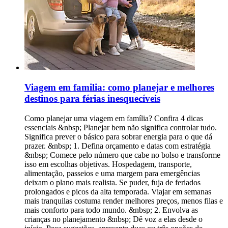
Viagem em familia: como planejar e melhores
destinos para férias inesquecíveis
Como planejar uma viagem em família? Confira 4 dicas
essenciais &nbsp; Planejar bem não significa controlar tudo.
Significa prever o básico para sobrar energia para o que dá
prazer. &nbsp; 1. Defina orçamento e datas com estratégia
&nbsp; Comece pelo número que cabe no bolso e transforme
isso em escolhas objetivas. Hospedagem, transporte,
alimentação, passeios e uma margem para emergências
deixam o plano mais realista. Se puder, fuja de feriados
prolongados e picos da alta temporada. Viajar em semanas
mais tranquilas costuma render melhores preços, menos filas e
mais conforto para todo mundo. &nbsp; 2. Envolva as
crianças no planejamento &nbsp; Dê voz a elas desde o