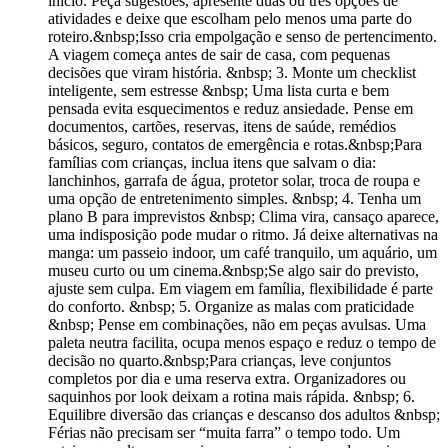
início. Peça sugestões, apresente duas ou três opções de
atividades e deixe que escolham pelo menos uma parte do
roteiro.&nbsp;Isso cria empolgação e senso de pertencimento.
A viagem começa antes de sair de casa, com pequenas
decisões que viram história. &nbsp; 3. Monte um checklist
inteligente, sem estresse &nbsp; Uma lista curta e bem
pensada evita esquecimentos e reduz ansiedade. Pense em
documentos, cartões, reservas, itens de saúde, remédios
básicos, seguro, contatos de emergência e rotas.&nbsp;Para
famílias com crianças, inclua itens que salvam o dia:
lanchinhos, garrafa de água, protetor solar, troca de roupa e
uma opção de entretenimento simples. &nbsp; 4. Tenha um
plano B para imprevistos &nbsp; Clima vira, cansaço aparece,
uma indisposição pode mudar o ritmo. Já deixe alternativas na
manga: um passeio indoor, um café tranquilo, um aquário, um
museu curto ou um cinema.&nbsp;Se algo sair do previsto,
ajuste sem culpa. Em viagem em família, flexibilidade é parte
do conforto. &nbsp; 5. Organize as malas com praticidade
&nbsp; Pense em combinações, não em peças avulsas. Uma
paleta neutra facilita, ocupa menos espaço e reduz o tempo de
decisão no quarto.&nbsp;Para crianças, leve conjuntos
completos por dia e uma reserva extra. Organizadores ou
saquinhos por look deixam a rotina mais rápida. &nbsp; 6.
Equilibre diversão das crianças e descanso dos adultos &nbsp;
Férias não precisam ser “muita farra” o tempo todo. Um