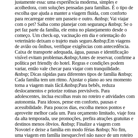
justamente essa: uma experiência moderna, simples e
acolhedora, com soluções pensadas para famílias. É o tipo de
escolha que ajuda a manter a viagem fluida, com conforto
para recarregar entre um passeio e outro. &nbsp; Vai viajar
com o pet? Saiba como planejar com segurança &nbsp; Se o
pet faz parte da família, ele entra no planejamento desde o
começo. Um check-up, vacinação em dia e orientação do
veterinário deixam o trajeto mais seguro.&nbsp;Em viagens
de avião ou ônibus, verifique exigências com antecedência.
Caixa de transporte adequada, água, pausas e identificação
visível evitam problemas.&nbsp;Antes de reservar, confirme a
política pet friendly do hotel. Regras e condições podem
variar, então vale checar para viajar com tranquilidade.
&nbsp; Dicas rápidas para diferentes tipos de família &nbsp;
Cada família tem um ritmo. Ajustar o plano ao seu momento
torna a viagem mais fácil.&nbsp;Para bebês, reduza
deslocamentos e priorize rotinas previsíveis. Para
adolescentes, inclua escolhas reais no roteiro e atividades com
autonomia. Para idosos, pense em conforto, pausas e
acessibilidade. Para poucos dias, escolha menos pontos e
aproveite melhor cada um. Para orçamento limitado, viaje fora
da alta temporada, use promoções, prefira atrações gratuitas e
destinos menos óbvios. &nbsp; Finalize a viagem com
Novotel e deixe a família em modo férias &nbsp; No fim,
uma viagem em família inesquecível não nasce de um roteiro