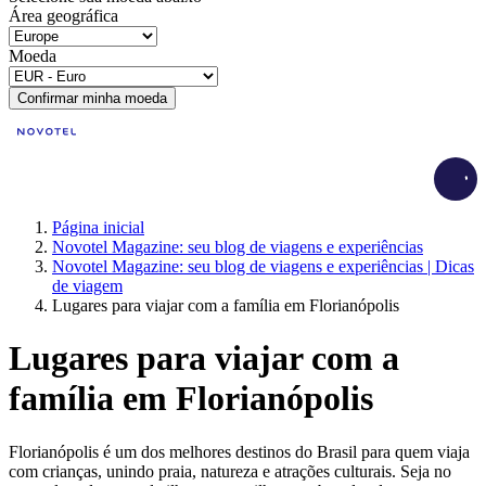
Área geográfica
Moeda
Confirmar minha moeda
Load
Página inicial
Novotel Magazine: seu blog de viagens e experiências
Novotel Magazine: seu blog de viagens e experiências | Dicas
de viagem
Lugares para viajar com a família em Florianópolis
Lugares para viajar com a
família em Florianópolis
Florianópolis é um dos melhores destinos do Brasil para quem viaja
com crianças, unindo praia, natureza e atrações culturais. Seja no