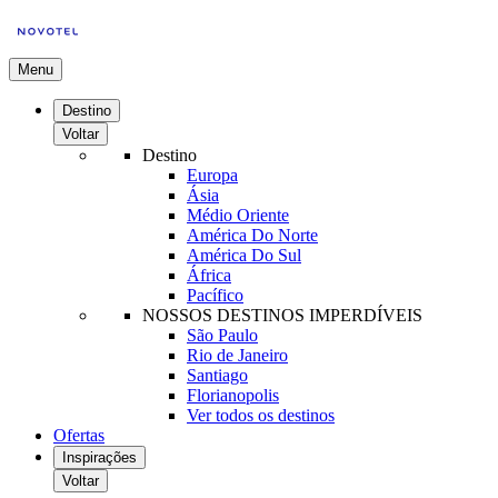
Menu
Destino
Voltar
Destino
Europa
Ásia
Médio Oriente
América Do Norte
América Do Sul
África
Pacífico
NOSSOS DESTINOS IMPERDÍVEIS
São Paulo
Rio de Janeiro
Santiago
Florianopolis
Ver todos os destinos
Ofertas
Inspirações
Voltar