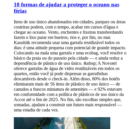
10 formas de ajudar a proteger o oceano nas
férias
Itens de uso único abandonados em cidades, parques ou áreas
costeiras podem, com o tempo, acabar em cursos d'água e
chegar ao oceano. Vento, enchentes e lixeiras transbordando
fazem o lixo parar em bueiros, rios e, por fim, no mar.
Kaushiik recomenda usar uma garrafa reutilizável todos os
dias: é uma atitude pequena com potencial de grande impacto.
Colocando na mala uma garrafa e uma ecobag, você resolve o
básico da praia ou do passeio pela cidade — e ainda reduz a
dependência de plástico de uso único. &nbsp; A Novotel
oferece garrafas de água de vidro reutilizáveis em todos os
quartos, então você já pode dispensar as garrafinhas
descartáveis desde o check-in. Além disso, 80% dos hotéis
eliminaram mais de 56 itens de plástico de uso único — de
canudos a frascos miniatura de amenities — e 92% estavam
em conformidade com a política de plásticos de uso único da
Accor até o fim de 2025. No fim, são escolhas simples que,
somadas, ajudam a construir um futuro mais responsável —
uma estadia de cada vez.