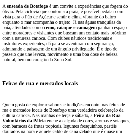
A
enseada de Botafogo
é um convite a experiências que fogem do
óbvio. Pela ciclovia que contorna a praia, é possível pedalar com
vista para o Pão de Açúcar e sentir o clima vibrante do bairro
enquanto o mar acompanha o trajeto. Já nas águas tranquilas da
baía, atividades como
remo, caiaque e canoagem
ganham espaço
entre moradores e visitantes que buscam um contato mais próximo
com a natureza carioca. Com clubes náuticos tradicionais e
instrutores experientes, dá para se aventurar com segurança,
admirando a paisagem de um ângulo privilegiado. É o tipo de
passeio que une leveza, movimento e uma boa dose de beleza
natural, bem no coração da Zona Sul.
Feiras de rua e mercados locais
Quem gosta de explorar sabores e tradições encontra nas feiras de
rua e mercados locais de Botafogo uma verdadeira celebração da
cultura carioca. Nas manhãs de terça e sábado, a
Feira da Rua
Voluntários da Pátria
enche a calçada de cores, aromas e sotaques,
com barracas de frutas tropicais, legumes fresquinhos, pastéis
dourados na hora e aquele caldo de cana gelado que é quase um