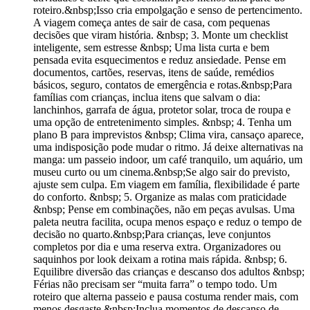
roteiro.&nbsp;Isso cria empolgação e senso de pertencimento.
A viagem começa antes de sair de casa, com pequenas
decisões que viram história. &nbsp; 3. Monte um checklist
inteligente, sem estresse &nbsp; Uma lista curta e bem
pensada evita esquecimentos e reduz ansiedade. Pense em
documentos, cartões, reservas, itens de saúde, remédios
básicos, seguro, contatos de emergência e rotas.&nbsp;Para
famílias com crianças, inclua itens que salvam o dia:
lanchinhos, garrafa de água, protetor solar, troca de roupa e
uma opção de entretenimento simples. &nbsp; 4. Tenha um
plano B para imprevistos &nbsp; Clima vira, cansaço aparece,
uma indisposição pode mudar o ritmo. Já deixe alternativas na
manga: um passeio indoor, um café tranquilo, um aquário, um
museu curto ou um cinema.&nbsp;Se algo sair do previsto,
ajuste sem culpa. Em viagem em família, flexibilidade é parte
do conforto. &nbsp; 5. Organize as malas com praticidade
&nbsp; Pense em combinações, não em peças avulsas. Uma
paleta neutra facilita, ocupa menos espaço e reduz o tempo de
decisão no quarto.&nbsp;Para crianças, leve conjuntos
completos por dia e uma reserva extra. Organizadores ou
saquinhos por look deixam a rotina mais rápida. &nbsp; 6.
Equilibre diversão das crianças e descanso dos adultos &nbsp;
Férias não precisam ser “muita farra” o tempo todo. Um
roteiro que alterna passeio e pausa costuma render mais, com
menos desgaste.&nbsp;Inclua momentos de descanso de