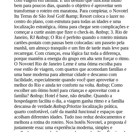
com viagem em família. É um destino que funciona muito
bem para poucos dias, quando o objetivo é aproveitar sem
transformar o roteiro em maratona. Para completar, o Novotel
Itu Terras de São José Golf &amp; Resort coloca o lazer no
centro do plano, com estrutura para todas as idades e uma
localização estratégica, ótima para chegar sem complicações e
começar a curtir assim que fizer o check-in. &nbsp; 3. Rio de
Janeiro, RJ &nbsp; O Rio é perfeito quando o roteiro mistura
cartões-postais com pausas bem colocadas: um passeio pela
manhã, um almoço tranquilo e um fim de tarde mais leve para
recarregar. Com crianças, essa lógica faz toda a diferença,
porque mantém a energia do grupo em alta sem forçar o ritmo.
O Novotel Rio de Janeiro Leme é uma ótima escolha para
esse estilo de viagem, com quartos que acomodam famílias e
uma base moderna para alternar cidade e descanso com
facilidade, especialmente quando você quer aproveitar o
melhor do Rio e ainda ter conforto na volta. &nbsp; Como
escolher um ótimo hotel para crianças e aproveitar com a
família? &nbsp; Hotel é base, não detalhe. Quando a
hospedagem facilita o dia, a viagem ganha ritmo e a família
descansa de verdade.&nbsp;Priorize localização prática,
quarto confortável, café da manhã funcional e espaços que
acolham diferentes idades. Tudo isso reduz deslocamentos e
melhora a rotina do roteiro. Nos hotéis Novotel, a proposta é
justamente essa: uma experiência moderna, simples e