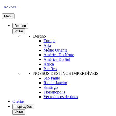
Menu
Destino
Voltar
Destino
Europa
Ásia
Médio Oriente
América Do Norte
América Do Sul
África
Pacífico
NOSSOS DESTINOS IMPERDÍVEIS
São Paulo
Rio de Janeiro
Santiago
Florianopolis
Ver todos os destinos
Ofertas
Inspirações
Voltar