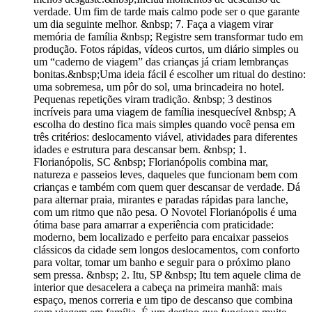
verdade. Um fim de tarde mais calmo pode ser o que garante
um dia seguinte melhor. &nbsp; 7. Faça a viagem virar
memória de família &nbsp; Registre sem transformar tudo em
produção. Fotos rápidas, vídeos curtos, um diário simples ou
um “caderno de viagem” das crianças já criam lembranças
bonitas.&nbsp;Uma ideia fácil é escolher um ritual do destino:
uma sobremesa, um pôr do sol, uma brincadeira no hotel.
Pequenas repetições viram tradição. &nbsp; 3 destinos
incríveis para uma viagem de família inesquecível &nbsp; A
escolha do destino fica mais simples quando você pensa em
três critérios: deslocamento viável, atividades para diferentes
idades e estrutura para descansar bem. &nbsp; 1.
Florianópolis, SC &nbsp; Florianópolis combina mar,
natureza e passeios leves, daqueles que funcionam bem com
crianças e também com quem quer descansar de verdade. Dá
para alternar praia, mirantes e paradas rápidas para lanche,
com um ritmo que não pesa. O Novotel Florianópolis é uma
ótima base para amarrar a experiência com praticidade:
moderno, bem localizado e perfeito para encaixar passeios
clássicos da cidade sem longos deslocamentos, com conforto
para voltar, tomar um banho e seguir para o próximo plano
sem pressa. &nbsp; 2. Itu, SP &nbsp; Itu tem aquele clima de
interior que desacelera a cabeça na primeira manhã: mais
espaço, menos correria e um tipo de descanso que combina