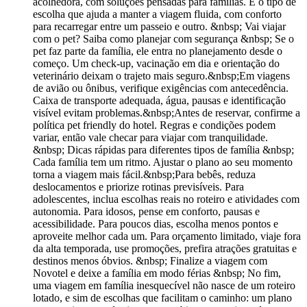
acolhedora, com soluções pensadas para famílias. É o tipo de
escolha que ajuda a manter a viagem fluida, com conforto
para recarregar entre um passeio e outro. &nbsp; Vai viajar
com o pet? Saiba como planejar com segurança &nbsp; Se o
pet faz parte da família, ele entra no planejamento desde o
começo. Um check-up, vacinação em dia e orientação do
veterinário deixam o trajeto mais seguro.&nbsp;Em viagens
de avião ou ônibus, verifique exigências com antecedência.
Caixa de transporte adequada, água, pausas e identificação
visível evitam problemas.&nbsp;Antes de reservar, confirme a
política pet friendly do hotel. Regras e condições podem
variar, então vale checar para viajar com tranquilidade.
&nbsp; Dicas rápidas para diferentes tipos de família &nbsp;
Cada família tem um ritmo. Ajustar o plano ao seu momento
torna a viagem mais fácil.&nbsp;Para bebês, reduza
deslocamentos e priorize rotinas previsíveis. Para
adolescentes, inclua escolhas reais no roteiro e atividades com
autonomia. Para idosos, pense em conforto, pausas e
acessibilidade. Para poucos dias, escolha menos pontos e
aproveite melhor cada um. Para orçamento limitado, viaje fora
da alta temporada, use promoções, prefira atrações gratuitas e
destinos menos óbvios. &nbsp; Finalize a viagem com
Novotel e deixe a família em modo férias &nbsp; No fim,
uma viagem em família inesquecível não nasce de um roteiro
lotado, e sim de escolhas que facilitam o caminho: um plano