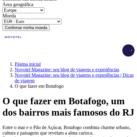
Área geográfica
Moeda
Confirmar minha moeda
Load
Página inicial
Novotel Magazine: seu blog de viagens e experiências
Novotel Magazine: seu blog de viagens e experiências | Dicas
de viagem
O que fazer em Botafogo
O que fazer em Botafogo, um
dos bairros mais famosos do RJ
Entre o mar e o Pão de Açúcar, Botafogo combina charme urbano,
cultura e paisagens que revelam a alma carioca.