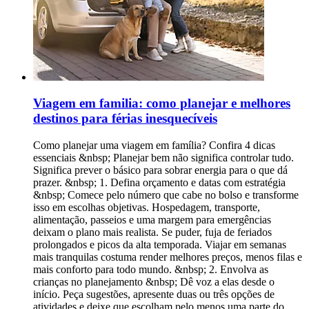
Viagem em familia: como planejar e melhores
destinos para férias inesquecíveis
Como planejar uma viagem em família? Confira 4 dicas
essenciais &nbsp; Planejar bem não significa controlar tudo.
Significa prever o básico para sobrar energia para o que dá
prazer. &nbsp; 1. Defina orçamento e datas com estratégia
&nbsp; Comece pelo número que cabe no bolso e transforme
isso em escolhas objetivas. Hospedagem, transporte,
alimentação, passeios e uma margem para emergências
deixam o plano mais realista. Se puder, fuja de feriados
prolongados e picos da alta temporada. Viajar em semanas
mais tranquilas costuma render melhores preços, menos filas e
mais conforto para todo mundo. &nbsp; 2. Envolva as
crianças no planejamento &nbsp; Dê voz a elas desde o
início. Peça sugestões, apresente duas ou três opções de
atividades e deixe que escolham pelo menos uma parte do