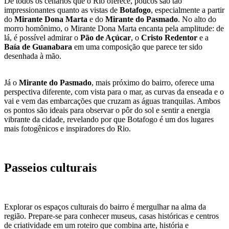
De todos os cenários que o Rio oferece, poucos são tão
impressionantes quanto as vistas de
Botafogo
, especialmente a partir
do
Mirante Dona Marta
e do
Mirante do Pasmado
. No alto do
morro homônimo, o Mirante Dona Marta encanta pela amplitude: de
lá, é possível admirar o
Pão de Açúcar
, o
Cristo Redentor
e a
Baía de Guanabara
em uma composição que parece ter sido
desenhada à mão.
Já o
Mirante do Pasmado
, mais próximo do bairro, oferece uma
perspectiva diferente, com vista para o mar, as curvas da enseada e o
vai e vem das embarcações que cruzam as águas tranquilas. Ambos
os pontos são ideais para observar o pôr do sol e sentir a energia
vibrante da cidade, revelando por que Botafogo é um dos lugares
mais fotogênicos e inspiradores do Rio.
Passeios culturais
Explorar os espaços culturais do bairro é mergulhar na alma da
região. Prepare-se para conhecer museus, casas históricas e centros
de criatividade em um roteiro que combina arte, história e