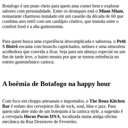
Botafogo é um prato cheio para quem ama comer bem e explorar
sabores com personalidade. Entre os destaques está o
Miam Miam
,
restaurante charmoso instalado em um casarão da década de 60 que
combina ares retrô com um cardápio criativo, que transita entre o
comfort food e a alta gastronomia.
Para quem busca uma experiência descomplicada e saborosa, o
Petit
S Bistrô
encanta com brunchs caprichados, tartines e uma atmosfera
acolhedora que convida a ficar. Seja para um almoço especial ou um
fim de tarde leve, o bairro mostra por que se tornou referência no
roteiro gastronômico carioca.
A boêmia de Botafogo na happy hour
Com foco em chopps artesanais e importados, o
The Boua Kitchen
Bar
é reduto dos cervejeiros fãs de rock, soul, blue e jazz. Para
quem não abre mão de um botequim à la carioca style, a sugestão é
a cervejaria
Hocus Pocus DNA
, localizada numa antiga oficina
mecânica da Rua Dezenove de Fevereiro.