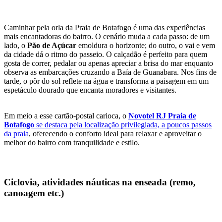
Caminhar pela orla da Praia de Botafogo é uma das experiências
mais encantadoras do bairro. O cenário muda a cada passo: de um
lado, o
Pão de Açúcar
emoldura o horizonte; do outro, o vai e vem
da cidade dá o ritmo do passeio. O calçadão é perfeito para quem
gosta de correr, pedalar ou apenas apreciar a brisa do mar enquanto
observa as embarcações cruzando a Baía de Guanabara. Nos fins de
tarde, o pôr do sol reflete na água e transforma a paisagem em um
espetáculo dourado que encanta moradores e visitantes.
Em meio a esse cartão-postal carioca, o
Novotel RJ Praia de
Botafogo
se destaca pela localização privilegiada, a poucos passos
da praia
, oferecendo o conforto ideal para relaxar e aproveitar o
melhor do bairro com tranquilidade e estilo.
Ciclovia, atividades náuticas na enseada (remo,
canoagem etc.)