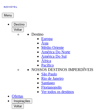
Menu
Destino
Voltar
Destino
Europa
Ásia
Médio Oriente
América Do Norte
América Do Sul
África
Pacífico
NOSSOS DESTINOS IMPERDÍVEIS
São Paulo
Rio de Janeiro
Santiago
Florianopolis
Ver todos os destinos
Ofertas
Inspirações
Voltar