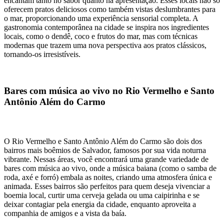
encantam tanto no sabor quanto na apresentação. Esses locais não só
oferecem pratos deliciosos como também vistas deslumbrantes para
o mar, proporcionando uma experiência sensorial completa. A
gastronomia contemporânea na cidade se inspira nos ingredientes
locais, como o dendê, coco e frutos do mar, mas com técnicas
modernas que trazem uma nova perspectiva aos pratos clássicos,
tornando-os irresistíveis.
Bares com música ao vivo no Rio Vermelho e Santo
Antônio Além do Carmo
O Rio Vermelho e Santo Antônio Além do Carmo são dois dos
bairros mais boêmios de Salvador, famosos por sua vida noturna
vibrante. Nessas áreas, você encontrará uma grande variedade de
bares com música ao vivo, onde a música baiana (como o samba de
roda, axé e forró) embala as noites, criando uma atmosfera única e
animada. Esses bairros são perfeitos para quem deseja vivenciar a
boemia local, curtir uma cerveja gelada ou uma caipirinha e se
deixar contagiar pela energia da cidade, enquanto aproveita a
companhia de amigos e a vista da baía.