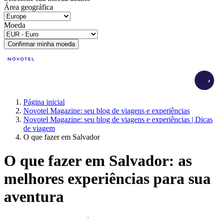
Área geográfica
Moeda
Confirmar minha moeda
Load
Página inicial
Novotel Magazine: seu blog de viagens e experiências
Novotel Magazine: seu blog de viagens e experiências | Dicas
de viagem
O que fazer em Salvador
O que fazer em Salvador: as
melhores experiências para sua
aventura