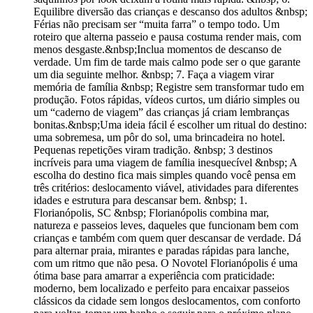
Equilibre diversão das crianças e descanso dos adultos &nbsp;
Férias não precisam ser “muita farra” o tempo todo. Um
roteiro que alterna passeio e pausa costuma render mais, com
menos desgaste.&nbsp;Inclua momentos de descanso de
verdade. Um fim de tarde mais calmo pode ser o que garante
um dia seguinte melhor. &nbsp; 7. Faça a viagem virar
memória de família &nbsp; Registre sem transformar tudo em
produção. Fotos rápidas, vídeos curtos, um diário simples ou
um “caderno de viagem” das crianças já criam lembranças
bonitas.&nbsp;Uma ideia fácil é escolher um ritual do destino:
uma sobremesa, um pôr do sol, uma brincadeira no hotel.
Pequenas repetições viram tradição. &nbsp; 3 destinos
incríveis para uma viagem de família inesquecível &nbsp; A
escolha do destino fica mais simples quando você pensa em
três critérios: deslocamento viável, atividades para diferentes
idades e estrutura para descansar bem. &nbsp; 1.
Florianópolis, SC &nbsp; Florianópolis combina mar,
natureza e passeios leves, daqueles que funcionam bem com
crianças e também com quem quer descansar de verdade. Dá
para alternar praia, mirantes e paradas rápidas para lanche,
com um ritmo que não pesa. O Novotel Florianópolis é uma
ótima base para amarrar a experiência com praticidade:
moderno, bem localizado e perfeito para encaixar passeios
clássicos da cidade sem longos deslocamentos, com conforto