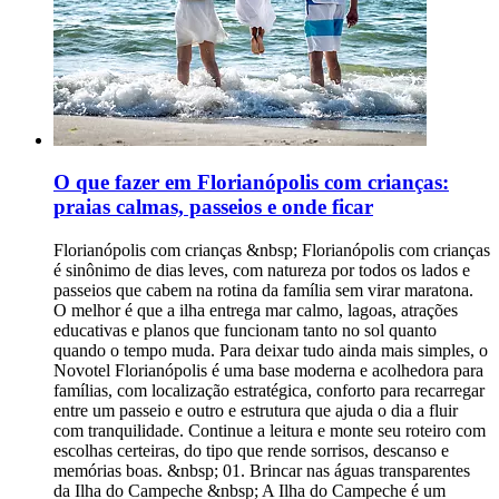
O que fazer em Florianópolis com crianças:
praias calmas, passeios e onde ficar
Florianópolis com crianças &nbsp; Florianópolis com crianças é sinônimo de dias leves, com natureza por todos os lados e passeios que cabem na rotina da família sem virar maratona. O melhor é que a ilha entrega mar calmo, lagoas, atrações educativas e planos que funcionam tanto no sol quanto quando o tempo muda. Para deixar tudo ainda mais simples, o Novotel Florianópolis é uma base moderna e acolhedora para famílias, com localização estratégica, conforto para recarregar entre um passeio e outro e estrutura que ajuda o dia a fluir com tranquilidade. Continue a leitura e monte seu roteiro com escolhas certeiras, do tipo que rende sorrisos, descanso e memórias boas. &nbsp; 01. Brincar nas águas transparentes da Ilha do Campeche &nbsp; A Ilha do Campeche é um daqueles passeios que fazem os olhos brilharem, principalmente quando o mar está no modo vitrine, com água clara e tons que parecem filtro. Para ir com crianças, a dica de local é simples: escolha um dia de mar calmo e olhe a previsão, porque a experiência muda bastante quando venta. Na areia, o clima é de praia preservada. A água costuma ser transparente e convidativa, mas o mar não é uma piscina, então vale entrar devagar e sempre perto da beira, especialmente com pequenos. &nbsp; É um passeio bom para crianças pequenas? &nbsp; Para crianças maiores, costuma ser um programa delicioso, com tempo para banho e para explorar a praia com tranquilidade. Para bebês e crianças até 3 anos, o ideal é pensar em um passeio mais guiado pelos adultos, com banho rápido, sombra garantida e menos expectativa de “ficar o dia todo”.&nbsp;O ponto que mais pesa para os menores é o barco. Se a criança enjoa fácil ou tem sensibilidade a balanço, vale escolher horários com mar mais estável e levar o básico para conforto, como água, lanche leve e uma troca de roupa seca. &nbsp; Mar, profundidade e entrada na água &nbsp; Em dias bons, a entrada costuma ser amigável, com faixa rasa que dá para brincar perto da margem. Ainda assim, a profundidade pode variar e em alguns trechos o mar “cai” mais rápido, então o melhor é evitar avançar e escolher a parte mais tranquila da praia.&nbsp;Correnteza e ondas dependem muito do vento e da maré. Um detalhe que moradores sempre observam é a cor e o desenho da água, quando ela está mais lisa e clara, o banho costuma ser mais seguro e mais gostoso. &nbsp; Deslocamento e barco: o que vale planejar &nbsp; Os barcos para a Ilha do Campeche costumam sair de pontos como Barra da Lagoa, Armação e região do Campeche. Isso muda completamente o ritmo do dia, porque o deslocamento até o embarque pode tomar um bom tempo, principalmente em alta temporada. O trajeto de barco é parte do passeio. Em mar calmo, costuma ser tranquilo e rápido, já em dias de vento o balanço aumenta e pode cansar, especialmente crianças pequenas e quem enjoa com facilidade. Vale sair cedo e confirmar horário de retorno, porque a permanência na ilha é geralmente limitada, muitas vezes por volta de quatro horas. Na prática, o tempo passa rápido entre desembarque, banho e pausa para lanche. Reserva e organização ajudam muito. Se você vai com crianças, prefira horários com menos fila, chegue com antecedência e leve o essencial já separado para embarcar sem correria.&nbsp;Carrinho de bebê tende a ser pouco prático, tanto no embarque quanto na areia. Um canguru ou suporte leve costuma facilitar, deixando as mãos livres e o passeio mais confortável. &nbsp; Infraestrutura na ilha &nbsp; A Ilha do Campeche é preservada, então não espere a estrutura de uma praia urbana. Pense em sombra como item essencial, porque a sombra natural é limitada e você pode depender de guarda-sol. Levar água e lanches é uma decisão inteligente, principalmente com crianças. Para alimentação, o ideal é não contar com muitas opções e sempre ter um plano simples na mochila, como frutas, biscoitos, sanduíche e itens para hidratar. Sobre trilhas guiadas, algumas experiências podem ter custo extra e nem sempre são adequadas para todas as idades. Se estiver com crianças pequenas, priorize o banho e a praia, que já entregam o melhor do passeio. &nbsp; Custos reais e planejamento do tempo &nbsp; Na prática, a Ilha do Campeche ocupa um pedaço grande do dia. Se você tem só dois ou três dias em Florianópolis, inclua o passeio com consciência, porque ele pode limitar outras experiências que também são ótimas com crianças.&nbsp; Na alta temporada, as saídas ficam mais disputadas e filas podem aparecer, principalmente em horários clássicos. A dica é reservar com antecedência e escolher horários que reduzam espera, porque ninguém merece surpresa ruim com criança ansiosa. Se a família quer um dia especial de praia e está disposta ao ritmo do barco, a Ilha do Campeche pode ser um dos momentos mais bonitos da viagem. Quando o planejamento é simples e o mar ajuda, vira lembrança para guardar com carinho. &nbsp; 02. Passear de barco pirata em Canasvieiras&nbsp; &nbsp; Entre os lugares para ir com crianças em Florianópolis, o barco pirata em Canasvieiras costuma virar o programa mais “uau” do dia. A embarcação é temática, a tripulação vai caracterizada e o passeio acontece com música, brincadeiras e clima leve do começo ao fim. &nbsp; Quanto custa e quem paga meia &nbsp; Os valores variam conforme o roteiro e a antecedência da compra, mas, em geral, ficam entre R$ 140 e R$ 260 por pessoa. Para crianças, a regra mais comum é clara: 0 a 5 anos não pagam e 6 a 10 anos pagam meia, com apresentação de documento. &nbsp; O que está incluso, e o que costuma ficar por conta da família &nbsp; O passeio inclui a navegação e a animação a bordo, com paradas que mudam conforme a opção escolhida. Nos roteiros mais longos, pode haver parada para banho e parada para almoço, mas a refeição normalmente é opcional e não inclusa. Em roteiros com visita a Anhatomirim, existe a possibilidade de taxa de visitação paga à parte, e há casos em que o pagamento é somente em dinheiro no local. &nbsp; Lanches, água e o que levar &nbsp; Você pode levar água e lanches no cooler, e há barcos que vendem bebidas e itens simples a bordo. Em algumas regras de operação, vidro não é permitido.&nbsp;Para ir com crianças, um kit básico resolve: protetor solar, boné, toalha e uma troca de roupa. Assim, a parada para banho fica mais gostosa e o pós-passeio não vira corrida. &nbsp; Dicas rápidas para ir com crianças sem perrengue &nbsp; Se a criança enjoa em barco, vale priorizar um dia de mar mais calmo, escolher um assento mais central e levar água em pequenos goles. Se for algo recorrente, converse com o pediatra antes da viagem para decidir o que faz sentido.&nbsp;Sobre segurança, as operações informam que há coletes salva-vidas e flutuantes para adultos e crianças, e a equipe orienta o uso durante o passeio. Carrinho de bebê tende a ser pouco prático, porque o embarque e a circulação no barco pedem mãos livres. Para pequenos, um canguru ou suporte leve costuma facilitar o dia. Para fechar, este é um dos&nbsp;lugares para conhecer em Florianópolis com crianças quando você quer combinar paisagem bonita com um programa animado e fácil de encaixar no roteiro, especialmente se você reservar com antecedência para evitar lotação e filas no embarque. &nbsp; 03. Nadar na Lagoa do Peri &nbsp; A Lagoa do Peri, no sul da ilha, é água doce, calma e com clima de refúgio, ótima para uma pausa fora do agito das praias oceânicas. As margens têm faixa de areia, áreas verdes e estrutura que facilita o dia com crianças, como banheiros e até parquinho, além de trilhas para quem quer esticar o passeio sem pressa. Se a sua dúvida é&nbsp;onde levar crianças em Florianópolis, pense nela como um programa que funciona com pouca produção: leva toalha, lanche, protetor solar e pronto. Só vale um cuidado bem local, a balneabilidade é monitorada e pode variar, então, antes de entrar na água, confira a condição do dia, principalmente em semanas de maior movimento. Para&nbsp;o que fazer em Florianópolis em julho com crianças, a Lagoa do Peri encaixa muito bem em dias de sol de inverno, quando a água fica mais fria e o passeio ganha cara de piquenique com caminhada leve. Se der para molhar os pés e brincar na beira, ótimo, se não, a paisagem e a tranquilidade já entregam um dos momentos mais gostosos do roteiro. &nbsp; 04. Brincar na Praia da Daniela &nbsp; A Praia da Daniela, no norte da ilha, tem mar bem calmo e raso, com cara de “piscina” devido à influência da Baía Norte, por isso muita gente coloca o lugar na lista de melhor praia de Florianópolis para crianças. O charme está na simplicidade: faixa de areia clara para brincar, água gostosa para entrar devagar e um clima residencial que deixa tudo mais tranquilo. A estrutura é enxuta, costuma ter poucos quiosques, então vale chegar com água, lanche e o essencial para o sol, assim o passeio rende sem improviso. Para um&nbsp;passeio com crianças em Florianópolis que funcione de ponta a ponta, vá cedo para pegar a praia mais vazia, escolha um canto com mais espaço para montar base e combine com uma caminhada curta pela região. Daniela é daquelas escolhas que não exigem grandes planos, só um ritmo leve e tempo para brincar. &nbsp; 05. Ver os peixes na Praia da Lagoinha do Norte &nbsp; Pequena, charmosa e com mar tão calmo que parece piscina, a Lagoinha do Norte costuma entrar fácil na lista de melhores praias de Florianópolis para crianças, sobretudo quando a ideia é brincar na água sem sustos. As águas são cristalinas e rasas em boa parte da faixa de banho, o que deixa o passeio mais leve para famílias com pequenos. O detalhe que encanta as crianças é simples: perto dos costões, dá para observar peixinhos com máscara e snorkel, como quem descobre um aquário ao ar livre. Em dias de sol, a água costuma ficar mais morna do que em outras praias da ilha e as ondas são bem fraquinhas, ótimo para entrar devagar e aproveitar com calma. Se você está montando sua lista de&nbsp;o que fazer em Floripa com crianças, pense nela como um programa de manhã