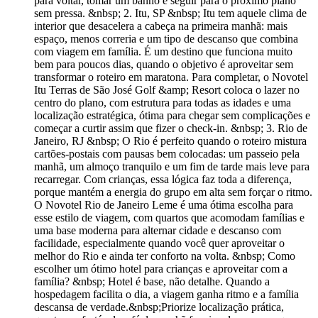
para voltar, tomar um banho e seguir para o próximo plano
sem pressa. &nbsp; 2. Itu, SP &nbsp; Itu tem aquele clima de
interior que desacelera a cabeça na primeira manhã: mais
espaço, menos correria e um tipo de descanso que combina
com viagem em família. É um destino que funciona muito
bem para poucos dias, quando o objetivo é aproveitar sem
transformar o roteiro em maratona. Para completar, o Novotel
Itu Terras de São José Golf &amp; Resort coloca o lazer no
centro do plano, com estrutura para todas as idades e uma
localização estratégica, ótima para chegar sem complicações e
começar a curtir assim que fizer o check-in. &nbsp; 3. Rio de
Janeiro, RJ &nbsp; O Rio é perfeito quando o roteiro mistura
cartões-postais com pausas bem colocadas: um passeio pela
manhã, um almoço tranquilo e um fim de tarde mais leve para
recarregar. Com crianças, essa lógica faz toda a diferença,
porque mantém a energia do grupo em alta sem forçar o ritmo.
O Novotel Rio de Janeiro Leme é uma ótima escolha para
esse estilo de viagem, com quartos que acomodam famílias e
uma base moderna para alternar cidade e descanso com
facilidade, especialmente quando você quer aproveitar o
melhor do Rio e ainda ter conforto na volta. &nbsp; Como
escolher um ótimo hotel para crianças e aproveitar com a
família? &nbsp; Hotel é base, não detalhe. Quando a
hospedagem facilita o dia, a viagem ganha ritmo e a família
descansa de verdade.&nbsp;Priorize localização prática,