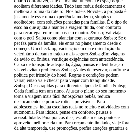
quarto confortável, café da manhã funcional e espaços que
acolham diferentes idades. Tudo isso reduz deslocamentos e
melhora a rotina do roteiro. Nos hotéis Novotel, a proposta é
justamente essa: uma experiência moderna, simples e
acolhedora, com soluções pensadas para famílias. É o tipo de
escolha que ajuda a manter a viagem fluida, com conforto
para recarregar entre um passeio e outro. &nbsp; Vai viajar
com o pet? Saiba como planejar com segurança &nbsp; Se o
pet faz parte da família, ele entra no planejamento desde o
começo. Um check-up, vacinação em dia e orientação do
veterinário deixam o trajeto mais seguro.&nbsp;Em viagens
de avião ou ônibus, verifique exigências com antecedência.
Caixa de transporte adequada, água, pausas e identificação
visível evitam problemas.&nbsp;Antes de reservar, confirme a
política pet friendly do hotel. Regras e condições podem
variar, então vale checar para viajar com tranquilidade.
&nbsp; Dicas rápidas para diferentes tipos de família &nbsp;
Cada família tem um ritmo. Ajustar o plano ao seu momento
torna a viagem mais fácil.&nbsp;Para bebês, reduza
deslocamentos e priorize rotinas previsíveis. Para
adolescentes, inclua escolhas reais no roteiro e atividades com
autonomia. Para idosos, pense em conforto, pausas e
acessibilidade. Para poucos dias, escolha menos pontos e
aproveite melhor cada um. Para orçamento limitado, viaje fora
da alta temporada, use promoções, prefira atrações gratuitas e