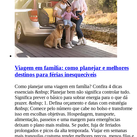
Viagem em familia: como planejar e melhores
destinos para férias inesquecíveis
Como planejar uma viagem em família? Confira 4 dicas
essenciais &nbsp; Planejar bem não significa controlar tudo.
Significa prever o básico para sobrar energia para o que dá
prazer. &nbsp; 1. Defina orçamento e datas com estratégia
&nbsp; Comece pelo número que cabe no bolso e transforme
isso em escolhas objetivas. Hospedagem, transporte,
alimentação, passeios e uma margem para emergências
deixam o plano mais realista. Se puder, fuja de feriados
prolongados e picos da alta temporada. Viajar em semanas
mais tranquilas costuma render melhores preços, menos filas e