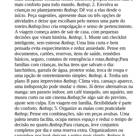
mais conforto para todo mundo. &nbsp; 2. Envolva as
crianças no planejamento &nbsp; Dê voz a elas desde o
início. Peça sugestões, apresente duas ou três opções de
atividades e deixe que escolham pelo menos uma parte do
roteiro.&nbsp;Isso cria empolgação e senso de pertencimento.
A viagem começa antes de sair de casa, com pequenas
decisões que viram história. &nbsp; 3. Monte um checklist
inteligente, sem estresse &nbsp; Uma lista curta e bem
pensada evita esquecimentos e reduz ansiedade. Pense em
documentos, cartões, reservas, itens de saúde, remédios
básicos, seguro, contatos de emergência e rotas.&nbsp;Para
famílias com crianças, inclua itens que salvam o dia:
lanchinhos, garrafa de água, protetor solar, troca de roupa e
uma opção de entretenimento simples. &nbsp; 4. Tenha um
plano B para imprevistos &nbsp; Clima vira, cansaço aparece,
uma indisposição pode mudar o ritmo. Já deixe alternativas na
manga: um passeio indoor, um café tranquilo, um aquário, um
museu curto ou um cinema.&nbsp;Se algo sair do previsto,
ajuste sem culpa. Em viagem em família, flexibilidade é parte
do conforto. &nbsp; 5. Organize as malas com praticidade
&nbsp; Pense em combinações, não em peças avulsas. Uma
paleta neutra facilita, ocupa menos espaço e reduz o tempo de
decisão no quarto.&nbsp;Para crianças, leve conjuntos
completos por dia e uma reserva extra. Organizadores ou
saquinhos por look deixam a rotina mais rápida. &nbsp; 6.