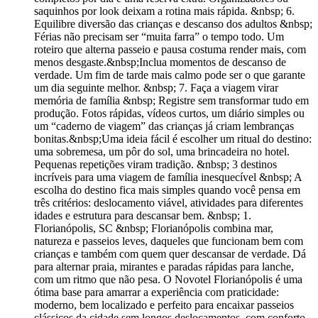
saquinhos por look deixam a rotina mais rápida. &nbsp; 6.
Equilibre diversão das crianças e descanso dos adultos &nbsp;
Férias não precisam ser “muita farra” o tempo todo. Um
roteiro que alterna passeio e pausa costuma render mais, com
menos desgaste.&nbsp;Inclua momentos de descanso de
verdade. Um fim de tarde mais calmo pode ser o que garante
um dia seguinte melhor. &nbsp; 7. Faça a viagem virar
memória de família &nbsp; Registre sem transformar tudo em
produção. Fotos rápidas, vídeos curtos, um diário simples ou
um “caderno de viagem” das crianças já criam lembranças
bonitas.&nbsp;Uma ideia fácil é escolher um ritual do destino:
uma sobremesa, um pôr do sol, uma brincadeira no hotel.
Pequenas repetições viram tradição. &nbsp; 3 destinos
incríveis para uma viagem de família inesquecível &nbsp; A
escolha do destino fica mais simples quando você pensa em
três critérios: deslocamento viável, atividades para diferentes
idades e estrutura para descansar bem. &nbsp; 1.
Florianópolis, SC &nbsp; Florianópolis combina mar,
natureza e passeios leves, daqueles que funcionam bem com
crianças e também com quem quer descansar de verdade. Dá
para alternar praia, mirantes e paradas rápidas para lanche,
com um ritmo que não pesa. O Novotel Florianópolis é uma
ótima base para amarrar a experiência com praticidade:
moderno, bem localizado e perfeito para encaixar passeios
clássicos da cidade sem longos deslocamentos, com conforto