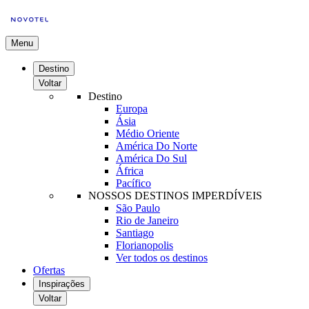
Menu
Destino
Voltar
Destino
Europa
Ásia
Médio Oriente
América Do Norte
América Do Sul
África
Pacífico
NOSSOS DESTINOS IMPERDÍVEIS
São Paulo
Rio de Janeiro
Santiago
Florianopolis
Ver todos os destinos
Ofertas
Inspirações
Voltar