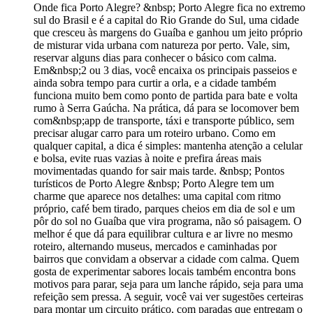
Onde fica Porto Alegre? &nbsp; Porto Alegre fica no extremo sul do Brasil e é a capital do Rio Grande do Sul, uma cidade que cresceu às margens do Guaíba e ganhou um jeito próprio de misturar vida urbana com natureza por perto. Vale, sim, reservar alguns dias para conhecer o básico com calma. Em&nbsp;2 ou 3 dias, você encaixa os principais passeios e ainda sobra tempo para curtir a orla, e a cidade também funciona muito bem como ponto de partida para bate e volta rumo à Serra Gaúcha. Na prática, dá para se locomover bem com&nbsp;app de transporte, táxi e transporte público, sem precisar alugar carro para um roteiro urbano. Como em qualquer capital, a dica é simples: mantenha atenção a celular e bolsa, evite ruas vazias à noite e prefira áreas mais movimentadas quando for sair mais tarde. &nbsp; Pontos turísticos de Porto Alegre &nbsp; Porto Alegre tem um charme que aparece nos detalhes: uma capital com ritmo próprio, café bem tirado, parques cheios em dia de sol e um pôr do sol no Guaíba que vira programa, não só paisagem. O melhor é que dá para equilibrar cultura e ar livre no mesmo roteiro, alternando museus, mercados e caminhadas por bairros que convidam a observar a cidade com calma. Quem gosta de experimentar sabores locais também encontra bons motivos para parar, seja para um lanche rápido, seja para uma refeição sem pressa. A seguir, você vai ver sugestões certeiras para montar um circuito prático, com paradas que entregam o essencial de Porto Alegre e ainda deixam espaço para você ajustar o tempo do seu jeito. &nbsp; Museu de Ciências e Tecnologia da PUC-RS &nbsp; Se o tempo virar ou se você quiser um programa diferente, o Museu de Ciências e Tecnologia da PUCRS é uma escolha certeira: um espaço grande, interativo e cheio de experiências que fazem adultos e crianças entrarem no clima de descoberta. O ingresso custa&nbsp;R$ 40, com meia-entrada para estudantes e professores, pessoas com 60 anos ou mais, PCD e PNE, além de doadores de sangue, mediante comprovação. Funciona de&nbsp;terça a sexta, das 9h às 17h, e aos sábados e domingos, das 10h às 18h. Fica na Avenida Ipiranga, 6681, Prédio 40, Partenon, Porto Alegre, um passeio fácil de encaixar no roteiro, sem correria. &nbsp; Lago Guaíba &nbsp; O Guaíba é o programa mais democrático de Porto Alegre: você só precisa chegar na orla, escolher um ponto de vista e deixar a cidade acontecer, com barcos ao fundo, gente caminhando e o céu mudando de cor.&nbsp;Para ver o pôr do sol no melhor ângulo, vá para a Orla do Gasômetro, onde as arquibancadas voltadas para a água e as passarelas rendem fotos bonitas e um clima de fim de tarde bem porto-alegrense. Nos&nbsp;sábados, domingos e feriados, um trecho da Avenida Edvaldo Pereira Paiva fica fechado para carros das 6h às 22h, o que deixa o passeio mais leve para caminhar, correr e pedalar.&nbsp;Fome ou vontade de esticar o passeio? Combine com o Cais Embarcadero, que reúne opções de gastronomia na mesma região da orla e costuma ser bem concorrido no entardecer. É um passeio fácil de se fazer com crianças. A orla tem trechos com estrutura de lazer, incluindo áreas para brincar, então o passeio funciona bem para família e para quem quer um programa ao ar livre sem complicação. Quer um roteiro ainda mais prático? Se você curte pedalar, existem experiências com bicicleta incluída ao longo da orla, uma boa opção para ver mais em menos tempo, no seu ritmo.&nbsp;Sobre segurança, a lógica é a de toda capital: prefira os trechos mais movimentados e iluminados, evite ruas vazias quando escurecer e use táxi ou app se for voltar mais tarde. Para fotos, o melhor momento é o intervalo da&nbsp;golden hour, quando a luz fica mais suave pouco antes do sol baixar no horizonte. Se der, chegue com antecedência e escolha seu ponto com calma. &nbsp; Mercado Público de Porto Alegre &nbsp; Se você está montando a lista de&nbsp;o que fazer em Porto Alegre e arredores, coloque o Mercado Público no começo do roteiro. Ele fica no Centro Histórico e é onde a cidade mostra seus sabores, seus cheiros e seus hábitos, sem cerimônia.&nbsp;Inaugurado em 3 de outubro de 1869, é considerado o mais antigo do Brasil e reúne mais de uma centena de estabelecimentos. Entre bancas, boxes e corredores, vale ir sem pressa para provar, comprar e observar a vida acontecendo. Aqui dentro existe até um ponto que muitos porto-alegrenses respeitam e apontam com cuidado: o&nbsp;assentamento do Bará, ligado às religiões de matriz africana e à ideia de abertura de caminhos.&nbsp;Para planejar a visita, guarde os horários: segunda a sexta, das 7h30 às 19h, e sábado, das 7h30 às 18h. Os restaurantes podem seguir até 22h, conforme a operação.&nbsp;Em domingos e feriados, as bancas e lojas costumam funcionar das 9h às 14h, e os restaurantes das 9h às 15h, também conforme a movimentação. Chegar é simples: ele fica&nbsp;ao lado do terminal Parobé e da estação Mercado do Trensurb, e o ponto do catamarã está bem perto, a cerca de 100 metros. Dica de quem conhece: vá no meio da manhã para pegar o Mercado cheio de energia e com mais opções abertas, depois escolha um balcão para um almoço prático antes de seguir para a orla do Guaíba. &nbsp; Parque Moinhos de Vento &nbsp; O Parque Moinhos de Vento, o famoso Parcão, é aquele respiro verde que os porto-alegrenses usam como ponto de encontro, de treino e de pausa, tudo no mesmo lugar.&nbsp;Se o seu roteiro é enxuto e você está pesquisando o que fazer em Porto Alegre em 1 dia, comece por aqui no fim da tarde. Em poucos minutos, você já sente o clima da cidade e ainda pega uma luz ótima para fotos. O parque convida ao movimento: tem espaço para caminhada, corrida, patinação, quadras esportivas e aparelhos de ginástica, sempre com gente indo e vindo no próprio ritmo.&nbsp;Um detalhe que dá identidade ao lugar é o moinho açoriano, que remete às origens do bairro e vira parada quase obrigatória para um registro rápido. Perto dele, o lago segura a atenção das crianças e também de quem só quer sentar um pouco, com placas que contam curiosidades e uma fauna que costuma encantar, como peixes e tartarugas.&nbsp;Entre as referências do Parcão, há ainda o Monumento a Castelo Branco, uma escultura alta e bem imponente, daquelas que você nota mesmo passando distraído. Para fechar o passeio do jeito certo, caminhe sem pressa pelas ruas ao redor e escolha um café ou restaurante na região, principalmente na&nbsp;Comendador Caminha, que já faz parte do programa de quem frequenta o bairro. &nbsp; Arena do Grêmio e Estádio Beira-Rio &nbsp; Mesmo que você não seja do futebol, visitar a Arena do Grêmio ou o Beira-Rio é uma forma direta de entender Porto Alegre. Aqui, o estádio não é só jogo, é um retrato da cidade, da rivalidade e do jeito gaúcho de viver a paixão com intensidade. Na&nbsp;Arena do Grêmio, o tour é guiado, dura em média 70 minutos e passa por áreas que normalmente só aparecem na TV, como cabines de imprensa, camarotes, vestiário, zona mista e a lateral do gramado.&nbsp;Os horários variam ao longo da semana, podem mudar em dias de treinos, jogos ou eventos, e a recomendação é conferir a disponibilidade e, se possível, comprar online. Um detalhe que salva o seu tempo é chegar com antecedência: o ponto de encontro do tour fica no&nbsp;Portão A, e há orientação de estar por lá 20 minutos antes do horário marcado.&nbsp;O endereço é Av. Padre Leopoldo Brentano, 110, Humaitá. Já no&nbsp;Beira-Rio, você pode escolher a experiência que encaixa melhor no seu ritmo: só o Museu do Inter, a Visita Express de 30 minutos ou a Visita Colorada, mais completa, com 1 hora.&nbsp;A Visita Colorada costuma incluir museu, sala de coletivas, vestiário visitante, banco de reservas, beira do gramado e arquibancada, sempre com guia. Na prática, os ingressos do museu e das visitas devem ser comprados&nbsp;presencialmente, no dia, na bilheteria do Museu do Inter, e os valores de referência informados são R$ 20 (museu), R$ 40 (express) e R$ 50 (visita completa).&nbsp;O endereço do Beira-Rio é Av. Padre Cacique, 891. Dica de quem conhece: em&nbsp;dia de jogo, prefira ir de táxi ou app, saia com folga e evite contar com deslocamentos rápidos na última hora. Se a ideia for só conhecer por dentro, outro dia costuma render uma visita mais tranquila e sem pressa, do seu jeito. &nbsp; Melhores restaurantes em Porto Alegre &nbsp; Porto Alegre gosta de boa mesa, do café sem pressa ao jantar caprichado, e você consegue comer muito bem sem perder tempo com deslocamentos longos. Para facilitar sua escolha, uso a referência de preços do Tripadvisor: $ (econômico), $$–$$$ (intermediário), $$$$ (alto). &nbsp; Levain Padaria Artesanal, no São João: ótima para começar o dia com pães de fermentação natural e doces artesanais, naquele clima de padaria que vira passeio. $$–$$$, costuma ser mais concorrido aos sábados, funciona de segunda a sexta das 10h às 18h, aos sábados das 10h às 14h. (Rua Dom Pedro II, 1297). Lancheria do Parque, no Bom Fim: clássico da cidade para um almoço rápido ou um lanche sem frescura, bem perto do Parque Farroupilha, a Redenção. $, abre cedo e vai até meia-noite, o que ajuda quando a fome aparece fora de hora. (Avenida Osvaldo Aranha, 1086). Atelier de Massas, no Centro: jantar com cara de programa cultural, já que a casa divide espaço com galeria e tem foco em massas artesanais e bons vinhos. $$–$$$, aceita reservas e é uma escolha certeira para encaixar no roteiro do Centro Histórico, inclusive após Mercado Público e arredores. (Rua Riachuelo, 1482). NB Steak, na Av. Nilo Peçanha: opção de churrasco em versão mais sofisticada, boa para celebrar ou simplesmente se dar um mimo gastronômico. $$$$, aceita reservas e costuma valer garantir mesa em noites de maior movimento. (Avenida Doutor Nilo Peçanha, 2131). Parrilla del Sur, na Av. Nilópolis: para quem quer carne bem feita e clima de parrilla, com estrutura completa e horário esticado. $$–$$$, aceita reservas e fica excelente para um jantar sem pressa. (Avenida Nilópolis, 111).