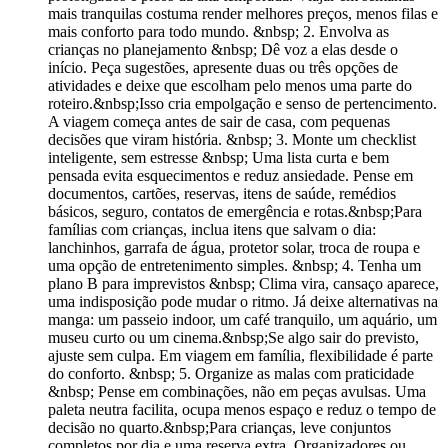
mais tranquilas costuma render melhores preços, menos filas e
mais conforto para todo mundo. &nbsp; 2. Envolva as
crianças no planejamento &nbsp; Dê voz a elas desde o
início. Peça sugestões, apresente duas ou três opções de
atividades e deixe que escolham pelo menos uma parte do
roteiro.&nbsp;Isso cria empolgação e senso de pertencimento.
A viagem começa antes de sair de casa, com pequenas
decisões que viram história. &nbsp; 3. Monte um checklist
inteligente, sem estresse &nbsp; Uma lista curta e bem
pensada evita esquecimentos e reduz ansiedade. Pense em
documentos, cartões, reservas, itens de saúde, remédios
básicos, seguro, contatos de emergência e rotas.&nbsp;Para
famílias com crianças, inclua itens que salvam o dia:
lanchinhos, garrafa de água, protetor solar, troca de roupa e
uma opção de entretenimento simples. &nbsp; 4. Tenha um
plano B para imprevistos &nbsp; Clima vira, cansaço aparece,
uma indisposição pode mudar o ritmo. Já deixe alternativas na
manga: um passeio indoor, um café tranquilo, um aquário, um
museu curto ou um cinema.&nbsp;Se algo sair do previsto,
ajuste sem culpa. Em viagem em família, flexibilidade é parte
do conforto. &nbsp; 5. Organize as malas com praticidade
&nbsp; Pense em combinações, não em peças avulsas. Uma
paleta neutra facilita, ocupa menos espaço e reduz o tempo de
decisão no quarto.&nbsp;Para crianças, leve conjuntos
completos por dia e uma reserva extra. Organizadores ou