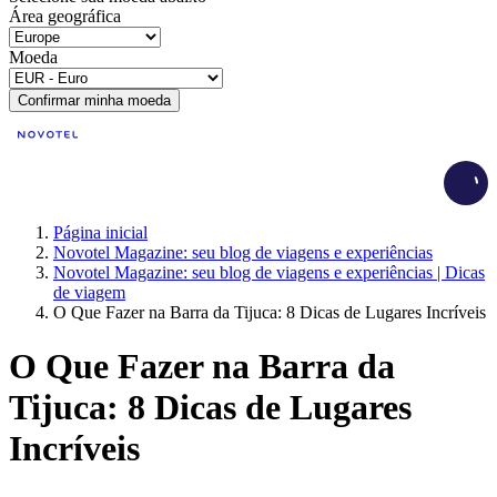
Área geográfica
Moeda
Confirmar minha moeda
Load
Página inicial
Novotel Magazine: seu blog de viagens e experiências
Novotel Magazine: seu blog de viagens e experiências | Dicas
de viagem
O Que Fazer na Barra da Tijuca: 8 Dicas de Lugares Incríveis
O Que Fazer na Barra da
Tijuca: 8 Dicas de Lugares
Incríveis