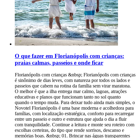
O que fazer em Florianópolis com crianças:
praias calmas, passeios e onde ficar
Florianópolis com crianças &nbsp; Florianópolis com crianças é sinônimo de dias leves, com natureza por todos os lados e passeios que cabem na rotina da família sem virar maratona. O melhor é que a ilha entrega mar calmo, lagoas, atrações educativas e planos que funcionam tanto no sol quanto quando o tempo muda. Para deixar tudo ainda mais simples, o Novotel Florianópolis é uma base moderna e acolhedora para famílias, com localização estratégica, conforto para recarregar entre um passeio e outro e estrutura que ajuda o dia a fluir com tranquilidade. Continue a leitura e monte seu roteiro com escolhas certeiras, do tipo que rende sorrisos, descanso e memórias boas. &nbsp; 01. Brincar nas águas transparentes da Ilha do Campeche &nbsp; A Ilha do Campeche é um daqueles passeios que fazem os olhos brilharem, principalmente quando o mar está no modo vitrine, com água clara e tons que parecem filtro. Para ir com crianças, a dica de local é simples: escolha um dia de mar calmo e olhe a previsão, porque a experiência muda bastante quando venta. Na areia, o clima é de praia preservada. A água costuma ser transparente e convidativa, mas o mar não é uma piscina, então vale entrar devagar e sempre perto da beira, especialmente com pequenos. &nbsp; É um passeio bom para crianças pequenas? &nbsp; Para crianças maiores, costuma ser um programa delicioso, com tempo para banho e para explorar a praia com tranquilidade. Para bebês e crianças até 3 anos, o ideal é pensar em um passeio mais guiado pelos adultos, com banho rápido, sombra garantida e menos expectativa de “ficar o dia todo”.&nbsp;O ponto que mais pesa para os menores é o barco. Se a criança enjoa fácil ou tem sensibilidade a balanço, vale escolher horários com mar mais estável e levar o básico para conforto, como água, lanche leve e uma troca de roupa seca. &nbsp; Mar, profundidade e entrada na água &nbsp; Em dias bons, a entrada costuma ser amigável, com faixa rasa que dá para brincar perto da margem. Ainda assim, a profundidade pode variar e em alguns trechos o mar “cai” mais rápido, então o melhor é evitar avançar e escolher a parte mais tranquila da praia.&nbsp;Correnteza e ondas dependem muito do vento e da maré. Um detalhe que moradores sempre observam é a cor e o desenho da água, quando ela está mais lisa e clara, o banho costuma ser mais seguro e mais gostoso. &nbsp; Deslocamento e barco: o que vale planejar &nbsp; Os barcos para a Ilha do Campeche costumam sair de pontos como Barra da Lagoa, Armação e região do Campeche. Isso muda completamente o ritmo do dia, porque o deslocamento até o embarque pode tomar um bom tempo, principalmente em alta temporada. O trajeto de barco é parte do passeio. Em mar calmo, costuma ser tranquilo e rápido, já em dias de vento o balanço aumenta e pode cansar, especialmente crianças pequenas e quem enjoa com facilidade. Vale sair cedo e confirmar horário de retorno, porque a permanência na ilha é geralmente limitada, muitas vezes por volta de quatro horas. Na prática, o tempo passa rápido entre desembarque, banho e pausa para lanche. Reserva e organização ajudam muito. Se você vai com crianças, prefira horários com menos fila, chegue com antecedência e leve o essencial já separado para embarcar sem correria.&nbsp;Carrinho de bebê tende a ser pouco prático, tanto no embarque quanto na areia. Um canguru ou suporte leve costuma facilitar, deixando as mãos livres e o passeio mais confortável. &nbsp; Infraestrutura na ilha &nbsp; A Ilha do Campeche é preservada, então não espere a estrutura de uma praia urbana. Pense em sombra como item essencial, porque a sombra natural é limitada e você pode depender de guarda-sol. Levar água e lanches é uma decisão inteligente, principalmente com crianças. Para alimentação, o ideal é não contar com muitas opções e sempre ter um plano simples na mochila, como frutas, biscoitos, sanduíche e itens para hidratar. Sobre trilhas guiadas, algumas experiências podem ter custo extra e nem sempre são adequadas para todas as idades. Se estiver com crianças pequenas, priorize o banho e a praia, que já entregam o melhor do passeio. &nbsp; Custos reais e planejamento do tempo &nbsp; Na prática, a Ilha do Campeche ocupa um pedaço grande do dia. Se você tem só dois ou três dias em Florianópolis, inclua o passeio com consciência, porque ele pode limitar outras experiências que também são ótimas com crianças.&nbsp; Na alta temporada, as saídas ficam mais disputadas e filas podem aparecer, principalmente em horários clássicos. A dica é reservar com antecedência e escolher horários que reduzam espera, porque ninguém merece surpresa ruim com criança ansiosa. Se a família quer um dia especial de praia e está disposta ao ritmo do barco, a Ilha do Campeche pode ser um dos momentos mais bonitos da viagem. Quando o planejamento é simples e o mar ajuda, vira lembrança para guardar com carinho. &nbsp; 02. Passear de barco pirata em Canasvieiras&nbsp; &nbsp; Entre os lugares para ir com crianças em Florianópolis, o barco pirata em Canasvieiras costuma virar o programa mais “uau” do dia. A embarcação é temática, a tripulação vai caracterizada e o passeio acontece com música, brincadeiras e clima leve do começo ao fim. &nbsp; Quanto custa e quem paga meia &nbsp; Os valores variam conforme o roteiro e a antecedência da compra, mas, em geral, ficam entre R$ 140 e R$ 260 por pessoa. Para crianças, a regra mais comum é clara: 0 a 5 anos não pagam e 6 a 10 anos pagam meia, com apresentação de documento. &nbsp; O que está incluso, e o que costuma ficar por conta da família &nbsp; O passeio inclui a navegação e a animação a bordo, com paradas que mudam conforme a opção escolhida. Nos roteiros mais longos, pode haver parada para banho e parada para almoço, mas a refeição normalmente é opcional e não inclusa. Em roteiros com visita a Anhatomirim, existe a possibilidade de taxa de visitação paga à parte, e há casos em que o pagamento é somente em dinheiro no local. &nbsp; Lanches, água e o que levar &nbsp; Você pode levar água e lanches no cooler, e há barcos que vendem bebidas e itens simples a bordo. Em algumas regras de operação, vidro não é permitido.&nbsp;Para ir com crianças, um kit básico resolve: protetor solar, boné, toalha e uma troca de roupa. Assim, a parada para banho fica mais gostosa e o pós-passeio não vira corrida. &nbsp; Dicas rápidas para ir com crianças sem perrengue &nbsp; Se a criança enjoa em barco, vale priorizar um dia de mar mais calmo, escolher um assento mais central e levar água em pequenos goles. Se for algo recorrente, converse com o pediatra antes da viagem para decidir o que faz sentido.&nbsp;Sobre segurança, as operações informam que há coletes salva-vidas e flutuantes para adultos e crianças, e a equipe orienta o uso durante o passeio. Carrinho de bebê tende a ser pouco prático, porque o embarque e a circulação no barco pedem mãos livres. Para pequenos, um canguru ou suporte leve costuma facilitar o dia. Para fechar, este é um dos&nbsp;lugares para conhecer em Florianópolis com crianças quando você quer combinar paisagem bonita com um programa animado e fácil de encaixar no roteiro, especialmente se você reservar com antecedência para evitar lotação e filas no embarque. &nbsp; 03. Nadar na Lagoa do Peri &nbsp; A Lagoa do Peri, no sul da ilha, é água doce, calma e com clima de refúgio, ótima para uma pausa fora do agito das praias oceânicas. As margens têm faixa de areia, áreas verdes e estrutura que facilita o dia com crianças, como banheiros e até parquinho, além de trilhas para quem quer esticar o passeio sem pressa. Se a sua dúvida é&nbsp;onde levar crianças em Florianópolis, pense nela como um programa que funciona com pouca produção: leva toalha, lanche, protetor solar e pronto. Só vale um cuidado bem local, a balneabilidade é monitorada e pode variar, então, antes de entrar na água, confira a condição do dia, principalmente em semanas de maior movimento. Para&nbsp;o que fazer em Florianópolis em julho com crianças, a Lagoa do Peri encaixa muito bem em dias de sol de inverno, quando a água fica mais fria e o passeio ganha cara de piquenique com caminhada leve. Se der para molhar os pés e brincar na beira, ótimo, se não, a paisagem e a tranquilidade já entregam um dos momentos mais gostosos do roteiro. &nbsp; 04. Brincar na Praia da Daniela &nbsp; A Praia da Daniela, no norte da ilha, tem mar bem calmo e raso, com cara de “piscina” devido à influência da Baía Norte, por isso muita gente coloca o lugar na lista de melhor praia de Florianópolis para crianças. O charme está na simplicidade: faixa de areia clara para brincar, água gostosa para entrar devagar e um clima residencial que deixa tudo mais tranquilo. A estrutura é enxuta, costuma ter poucos quiosques, então vale chegar com água, lanche e o essencial para o sol, assim o passeio rende sem improviso. Para um&nbsp;passeio com crianças em Florianópolis que funcione de ponta a ponta, vá cedo para pegar a praia mais vazia, escolha um canto com mais espaço para montar base e combine com uma caminhada curta pela região. Daniela é daquelas escolhas que não exigem grandes planos, só um ritmo leve e tempo para brincar. &nbsp; 05. Ver os peixes na Praia da Lagoinha do Norte &nbsp; Pequena, charmosa e com mar tão calmo que parece piscina, a Lagoinha do Norte costuma entrar fácil na lista de melhores praias de Florianópolis para crianças, sobretudo quando a ideia é brincar na água sem sustos. As águas são cristalinas e rasas em boa parte da faixa de banho, o que deixa o passeio mais leve para famílias com pequenos. O detalhe que encanta as crianças é simples: perto dos costões, dá para observar peixinhos com máscara e snorkel, como quem descobre um aquário ao ar livre. Em dias de sol, a água costuma ficar mais morna do que em outras praias da ilha e as ondas são bem fraquinhas, ótimo para entrar devagar e aproveitar com calma. Se você está montando sua lista de&nbsp;o que fazer em Floripa com crianças, pense nela como um programa de manhã