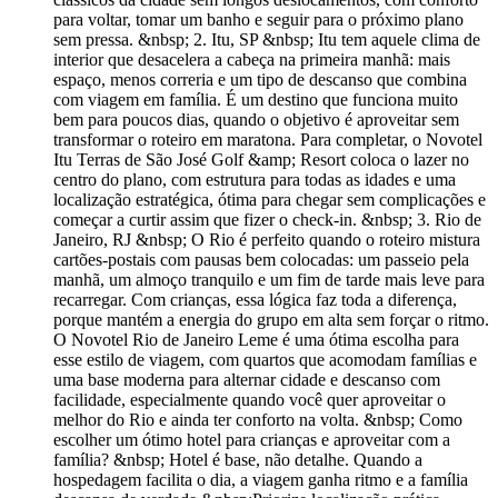
para voltar, tomar um banho e seguir para o próximo plano
sem pressa. &nbsp; 2. Itu, SP &nbsp; Itu tem aquele clima de
interior que desacelera a cabeça na primeira manhã: mais
espaço, menos correria e um tipo de descanso que combina
com viagem em família. É um destino que funciona muito
bem para poucos dias, quando o objetivo é aproveitar sem
transformar o roteiro em maratona. Para completar, o Novotel
Itu Terras de São José Golf &amp; Resort coloca o lazer no
centro do plano, com estrutura para todas as idades e uma
localização estratégica, ótima para chegar sem complicações e
começar a curtir assim que fizer o check-in. &nbsp; 3. Rio de
Janeiro, RJ &nbsp; O Rio é perfeito quando o roteiro mistura
cartões-postais com pausas bem colocadas: um passeio pela
manhã, um almoço tranquilo e um fim de tarde mais leve para
recarregar. Com crianças, essa lógica faz toda a diferença,
porque mantém a energia do grupo em alta sem forçar o ritmo.
O Novotel Rio de Janeiro Leme é uma ótima escolha para
esse estilo de viagem, com quartos que acomodam famílias e
uma base moderna para alternar cidade e descanso com
facilidade, especialmente quando você quer aproveitar o
melhor do Rio e ainda ter conforto na volta. &nbsp; Como
escolher um ótimo hotel para crianças e aproveitar com a
família? &nbsp; Hotel é base, não detalhe. Quando a
hospedagem facilita o dia, a viagem ganha ritmo e a família