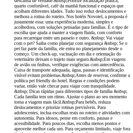
descansa de verdade.&nbsp;Priorize localização prática,
quarto confortável, café da manhã funcional e espaços que
acolham diferentes idades. Tudo isso reduz deslocamentos e
melhora a rotina do roteiro. Nos hotéis Novotel, a proposta é
justamente essa: uma experiência moderna, simples e
acolhedora, com soluções pensadas para famílias. É o tipo de
escolha que ajuda a manter a viagem fluida, com conforto
para recarregar entre um passeio e outro. &nbsp; Vai viajar
com o pet? Saiba como planejar com segurança &nbsp; Se o
pet faz parte da família, ele entra no planejamento desde o
começo. Um check-up, vacinação em dia e orientação do
veterinário deixam o trajeto mais seguro.&nbsp;Em viagens
de avião ou ônibus, verifique exigências com antecedência.
Caixa de transporte adequada, água, pausas e identificação
visível evitam problemas.&nbsp;Antes de reservar, confirme a
política pet friendly do hotel. Regras e condições podem
variar, então vale checar para viajar com tranquilidade.
&nbsp; Dicas rápidas para diferentes tipos de família &nbsp;
Cada família tem um ritmo. Ajustar o plano ao seu momento
torna a viagem mais fácil.&nbsp;Para bebês, reduza
deslocamentos e priorize rotinas previsíveis. Para
adolescentes, inclua escolhas reais no roteiro e atividades com
autonomia. Para idosos, pense em conforto, pausas e
acessibilidade. Para poucos dias, escolha menos pontos e
aproveite melhor cada um. Para orçamento limitado, viaje fora