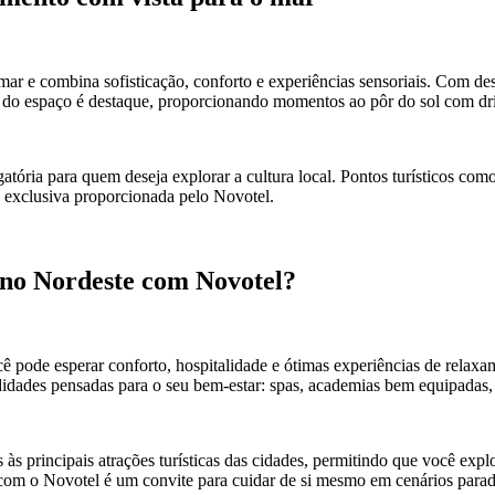
 e combina sofisticação, conforto e experiências sensoriais. Com desi
p do espaço é destaque, proporcionando momentos ao pôr do sol com dri
tória para quem deseja explorar a cultura local. Pontos turísticos com
 exclusiva proporcionada pelo Novotel.
 no Nordeste com Novotel?
 pode esperar conforto, hospitalidade e ótimas experiências de relax
dades pensadas para o seu bem-estar: spas, academias bem equipadas, p
às principais atrações turísticas das cidades, permitindo que você exp
 com o Novotel é um convite para cuidar de si mesmo em cenários parad