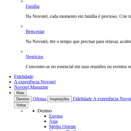
Família
Na Novotel, cada momento em família é precioso. Crie 
Bem-estar
Na Novotel, tire o tempo que precisar para relaxar, acal
Negócios
Concentre-se no essencial em suas reuniões ou eventos 
Fidelidade
A experiência Novotel
Novotel Magazine
Mais
Ofertas
Fidelidade
A experiência Novo
Destino
Inspirações
Voltar
Destino
Europa
Ásia
Médio Oriente