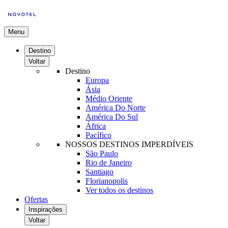
Menu
Destino
Voltar
Destino
Europa
Ásia
Médio Oriente
América Do Norte
América Do Sul
África
Pacífico
NOSSOS DESTINOS IMPERDÍVEIS
São Paulo
Rio de Janeiro
Santiago
Florianopolis
Ver todos os destinos
Ofertas
Inspirações
Voltar