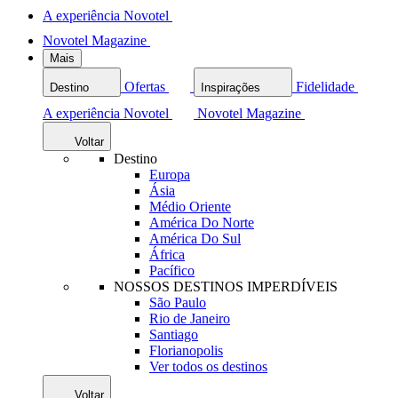
A experiência Novotel
Novotel Magazine
Mais
Ofertas
Fidelidade
Destino
Inspirações
A experiência Novotel
Novotel Magazine
Voltar
Destino
Europa
Ásia
Médio Oriente
América Do Norte
América Do Sul
África
Pacífico
NOSSOS DESTINOS IMPERDÍVEIS
São Paulo
Rio de Janeiro
Santiago
Florianopolis
Ver todos os destinos
Voltar