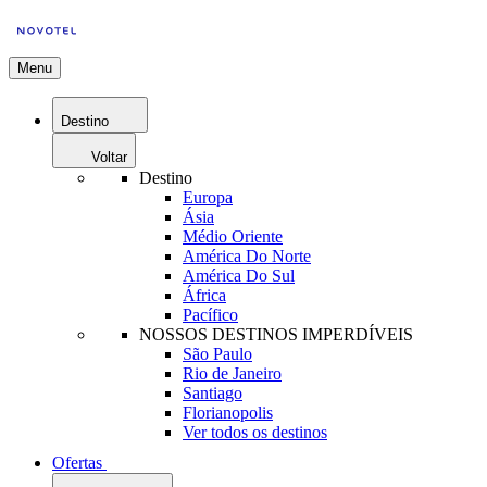
Menu
Destino
Voltar
Destino
Europa
Ásia
Médio Oriente
América Do Norte
América Do Sul
África
Pacífico
NOSSOS DESTINOS IMPERDÍVEIS
São Paulo
Rio de Janeiro
Santiago
Florianopolis
Ver todos os destinos
Ofertas