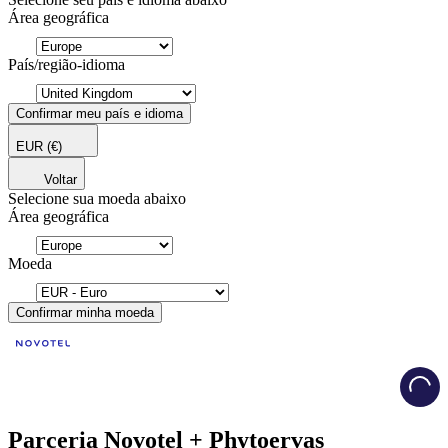
Área geográfica
País/região-idioma
Confirmar meu país e idioma
EUR
(€)
Voltar
Selecione sua moeda abaixo
Área geográfica
Moeda
Confirmar minha moeda
Load
Parceria Novotel + Phytoervas