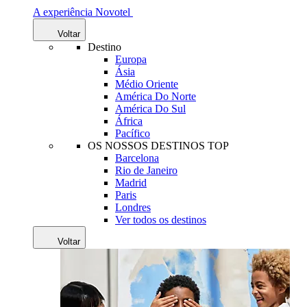
A experiência Novotel
Voltar
Destino
Europa
Ásia
Médio Oriente
América Do Norte
América Do Sul
África
Pacífico
OS NOSSOS DESTINOS TOP
Barcelona
Rio de Janeiro
Madrid
Paris
Londres
Ver todos os destinos
Voltar