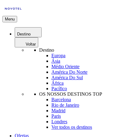
Menu
Destino
Voltar
Destino
Europa
Ásia
Médio Oriente
América Do Norte
América Do Sul
África
Pacífico
OS NOSSOS DESTINOS TOP
Barcelona
Rio de Janeiro
Madrid
Paris
Londres
Ver todos os destinos
Ofertas