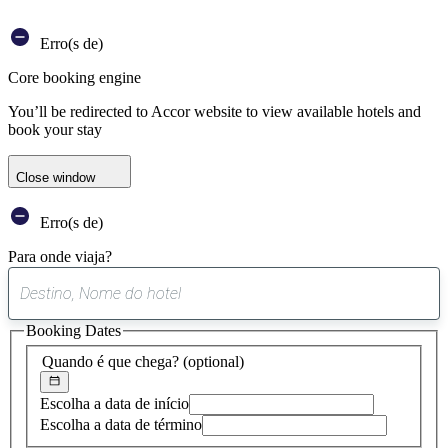
Erro(s de)
Core booking engine
You’ll be redirected to Accor website to view available hotels and
book your stay
Close window
Erro(s de)
Para onde viaja?
0
sugestão
Booking Dates
encontrada
Quando é que chega?
(optional)
Escolha a data de início
Escolha a data de término