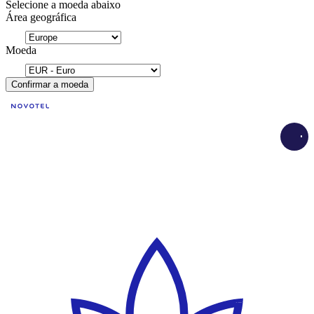
Selecione a moeda abaixo
Área geográfica
Moeda
Confirmar a moeda
Loadi