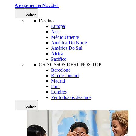
A experiência Novotel
Voltar
Destino
Europa
Ásia
Médio Oriente
América Do Norte
América Do Sul
África
Pacífico
OS NOSSOS DESTINOS TOP
Barcelona
Rio de Janeiro
Madrid
Paris
Londres
Ver todos os destinos
Voltar