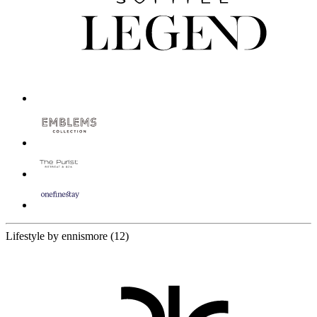
12 Partners
Lifestyle by ennismore
(12)