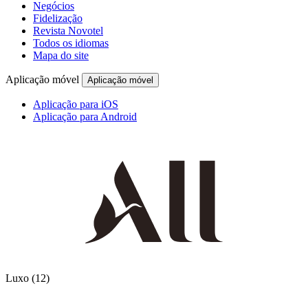
Negócios
Fidelização
Revista Novotel
Todos os idiomas
Mapa do site
Aplicação móvel
Aplicação móvel
Aplicação para iOS
Aplicação para Android
12 Partners
Luxo
(12)