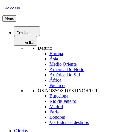
Menu
Destino
Voltar
Destino
Europa
Ásia
Médio Oriente
América Do Norte
América Do Sul
África
Pacífico
OS NOSSOS DESTINOS TOP
Barcelona
Rio de Janeiro
Madrid
Paris
Londres
Ver todos os destinos
Ofertas