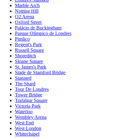
Marble Arch
Notting Hill
O2 Arena
Oxford Street
Palácio de Buckingham
Parque Olímpico de Londres
Pimlico
Regent's Park
Russell Square
Shoreditch
Sloane Square
St. James's Park
Stade de Stamford Bridge
Stansted
The Shard
Tour De Londres
Tower Bridge
Trafalgar Square
Victoria Park
Waterloo
Wembley Arena
West End
West London
Whitechapel