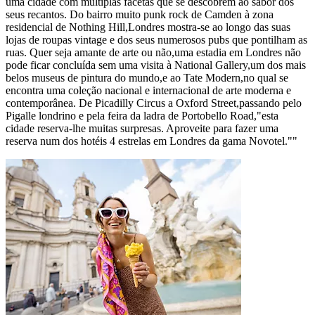
uma cidade com múltiplas facetas que se descobrem ao sabor dos
seus recantos. Do bairro muito punk rock de Camden à zona
residencial de Nothing Hill,Londres mostra-se ao longo das suas
lojas de roupas vintage e dos seus numerosos pubs que pontilham as
ruas. Quer seja amante de arte ou não,uma estadia em Londres não
pode ficar concluída sem uma visita à National Gallery,um dos mais
belos museus de pintura do mundo,e ao Tate Modern,no qual se
encontra uma coleção nacional e internacional de arte moderna e
contemporânea. De Picadilly Circus a Oxford Street,passando pelo
Pigalle londrino e pela feira da ladra de Portobello Road,"esta
cidade reserva-lhe muitas surpresas. Aproveite para fazer uma
reserva num dos hotéis 4 estrelas em Londres da gama Novotel.""