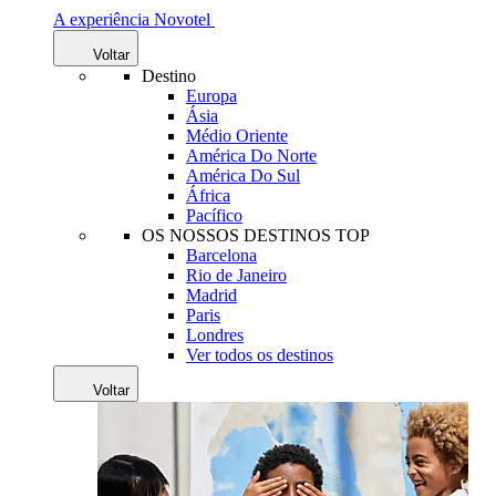
A experiência Novotel
Voltar
Destino
Europa
Ásia
Médio Oriente
América Do Norte
América Do Sul
África
Pacífico
OS NOSSOS DESTINOS TOP
Barcelona
Rio de Janeiro
Madrid
Paris
Londres
Ver todos os destinos
Voltar