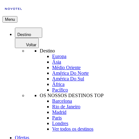
Menu
Destino
Voltar
Destino
Europa
Ásia
Médio Oriente
América Do Norte
América Do Sul
África
Pacífico
OS NOSSOS DESTINOS TOP
Barcelona
Rio de Janeiro
Madrid
Paris
Londres
Ver todos os destinos
Ofertas