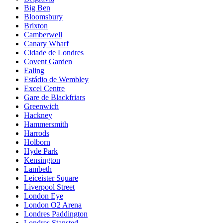
Big Ben
Bloomsbury
Brixton
Camberwell
Canary Wharf
Cidade de Londres
Covent Garden
Ealing
Estádio de Wembley
Excel Centre
Gare de Blackfriars
Greenwich
Hackney
Hammersmith
Harrods
Holborn
Hyde Park
Kensington
Lambeth
Leiceister Square
Liverpool Street
London Eye
London O2 Arena
Londres Paddington
Londres Stansted