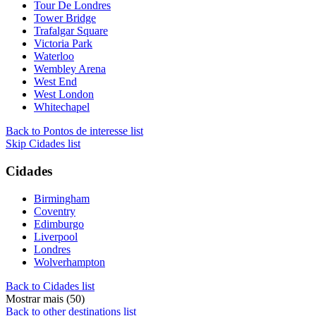
Tour De Londres
Tower Bridge
Trafalgar Square
Victoria Park
Waterloo
Wembley Arena
West End
West London
Whitechapel
Back to Pontos de interesse list
Skip Cidades list
Cidades
Birmingham
Coventry
Edimburgo
Liverpool
Londres
Wolverhampton
Back to Cidades list
Mostrar mais (50)
Back to other destinations list