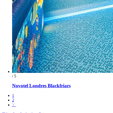
/ 5
Novotel Londres Blackfriars
1
2
〉