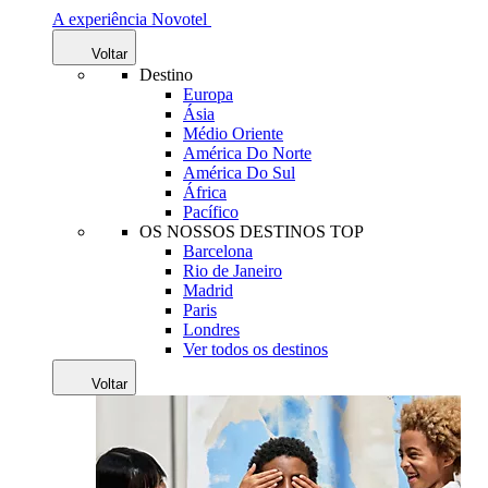
A experiência Novotel
Voltar
Destino
Europa
Ásia
Médio Oriente
América Do Norte
América Do Sul
África
Pacífico
OS NOSSOS DESTINOS TOP
Barcelona
Rio de Janeiro
Madrid
Paris
Londres
Ver todos os destinos
Voltar