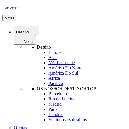
Menu
Destino
Voltar
Destino
Europa
Ásia
Médio Oriente
América Do Norte
América Do Sul
África
Pacífico
OS NOSSOS DESTINOS TOP
Barcelona
Rio de Janeiro
Madrid
Paris
Londres
Ver todos os destinos
Ofertas