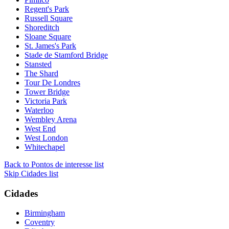
Regent's Park
Russell Square
Shoreditch
Sloane Square
St. James's Park
Stade de Stamford Bridge
Stansted
The Shard
Tour De Londres
Tower Bridge
Victoria Park
Waterloo
Wembley Arena
West End
West London
Whitechapel
Back to Pontos de interesse list
Skip Cidades list
Cidades
Birmingham
Coventry