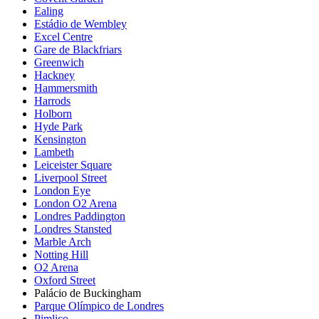
Ealing
Estádio de Wembley
Excel Centre
Gare de Blackfriars
Greenwich
Hackney
Hammersmith
Harrods
Holborn
Hyde Park
Kensington
Lambeth
Leiceister Square
Liverpool Street
London Eye
London O2 Arena
Londres Paddington
Londres Stansted
Marble Arch
Notting Hill
O2 Arena
Oxford Street
Palácio de Buckingham
Parque Olímpico de Londres
Pimlico