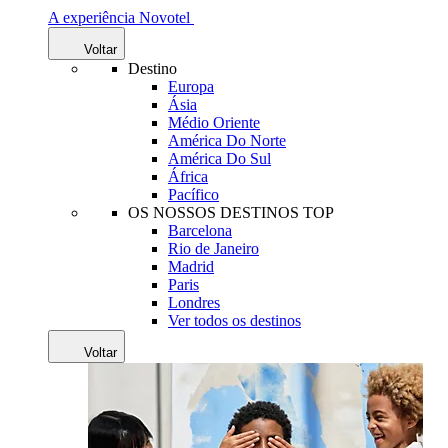
A experiência Novotel
Voltar
Destino
Europa
Ásia
Médio Oriente
América Do Norte
América Do Sul
África
Pacífico
OS NOSSOS DESTINOS TOP
Barcelona
Rio de Janeiro
Madrid
Paris
Londres
Ver todos os destinos
Voltar