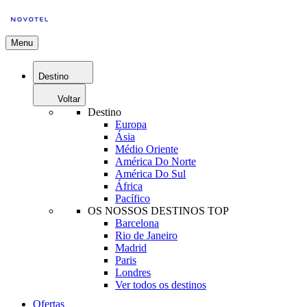
Menu
Destino
Voltar
Destino
Europa
Ásia
Médio Oriente
América Do Norte
América Do Sul
África
Pacífico
OS NOSSOS DESTINOS TOP
Barcelona
Rio de Janeiro
Madrid
Paris
Londres
Ver todos os destinos
Ofertas