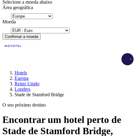
Selecione a moeda abaixo
Área geográfica
Moeda
Confirmar a moeda
Load
Hotels
Europa
Reino Unido
Londres
Stade de Stamford Bridge
O seu próximo destino
Encontrar um hotel perto de
Stade de Stamford Bridge,