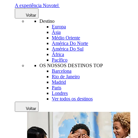
A experiência Novotel
Voltar
Destino
Europa
Ásia
Médio Oriente
América Do Norte
América Do Sul
África
Pacífico
OS NOSSOS DESTINOS TOP
Barcelona
Rio de Janeiro
Madrid
Paris
Londres
Ver todos os destinos
Voltar