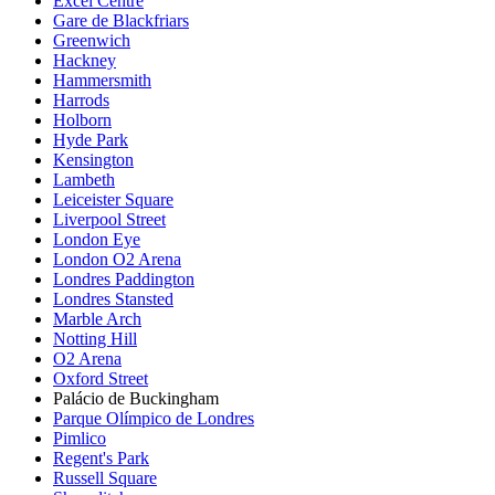
Excel Centre
Gare de Blackfriars
Greenwich
Hackney
Hammersmith
Harrods
Holborn
Hyde Park
Kensington
Lambeth
Leiceister Square
Liverpool Street
London Eye
London O2 Arena
Londres Paddington
Londres Stansted
Marble Arch
Notting Hill
O2 Arena
Oxford Street
Palácio de Buckingham
Parque Olímpico de Londres
Pimlico
Regent's Park
Russell Square