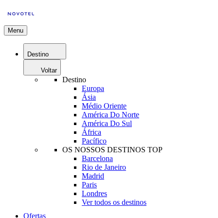
Menu
Destino
Voltar
Destino
Europa
Ásia
Médio Oriente
América Do Norte
América Do Sul
África
Pacífico
OS NOSSOS DESTINOS TOP
Barcelona
Rio de Janeiro
Madrid
Paris
Londres
Ver todos os destinos
Ofertas