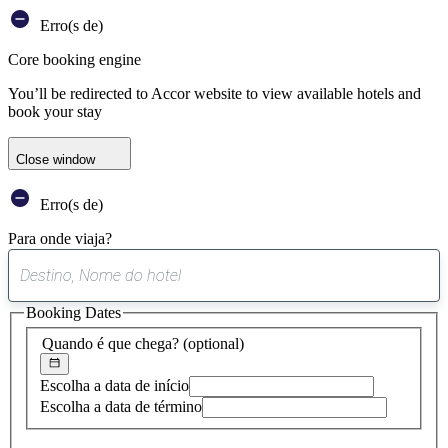
Erro(s de)
Core booking engine
You’ll be redirected to Accor website to view available hotels and
book your stay
Close window
Erro(s de)
Para onde viaja?
0
sugestão
Booking Dates
encontrada
Quando é que chega?
(optional)
Escolha a data de início
Escolha a data de término