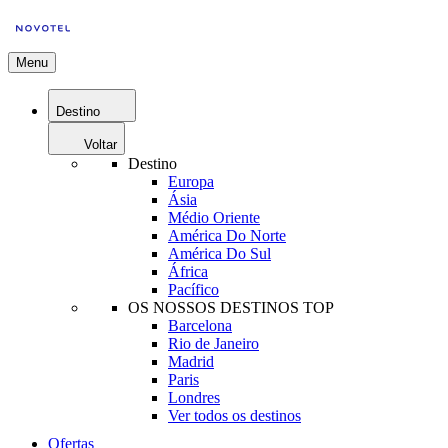
Menu
Destino
Voltar
Destino
Europa
Ásia
Médio Oriente
América Do Norte
América Do Sul
África
Pacífico
OS NOSSOS DESTINOS TOP
Barcelona
Rio de Janeiro
Madrid
Paris
Londres
Ver todos os destinos
Ofertas