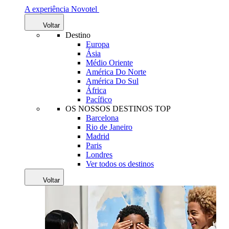
A experiência Novotel
Voltar
Destino
Europa
Ásia
Médio Oriente
América Do Norte
América Do Sul
África
Pacífico
OS NOSSOS DESTINOS TOP
Barcelona
Rio de Janeiro
Madrid
Paris
Londres
Ver todos os destinos
Voltar