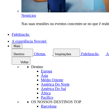
Negócios
Nas suas reuniões ou eventos concentre-se no que é rea
Fidelização
A experiência Novotel
Mais
Ofertas
Fidelização
A
Destino
Inspirações
Voltar
Destino
Europa
Ásia
Médio Oriente
América Do Norte
América Do Sul
África
Pacífico
OS NOSSOS DESTINOS TOP
Barcelona