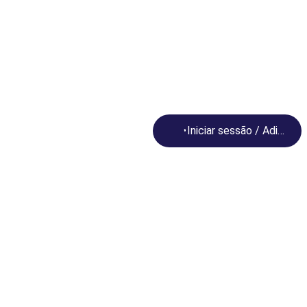
Loading...
Iniciar sessão / Adira