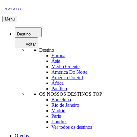
Menu
Destino
Voltar
Destino
Europa
Ásia
Médio Oriente
América Do Norte
América Do Sul
África
Pacífico
OS NOSSOS DESTINOS TOP
Barcelona
Rio de Janeiro
Madrid
Paris
Londres
Ver todos os destinos
Ofertas