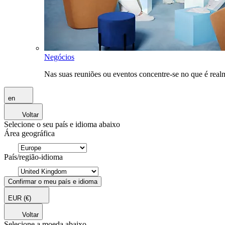
Negócios
Nas suas reuniões ou eventos concentre-se no que é rea
en
Voltar
Selecione o seu país e idioma abaixo
Área geográfica
País/região-idioma
Confirmar o meu país e idioma
EUR
(€)
Voltar
Selecione a moeda abaixo