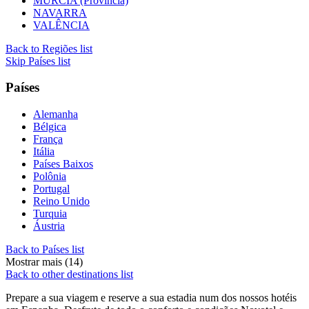
MÚRCIA (Provincía)
NAVARRA
VALÊNCIA
Back to Regiões list
Skip Países list
Países
Alemanha
Bélgica
França
Itália
Países Baixos
Polônia
Portugal
Reino Unido
Turquia
Áustria
Back to Países list
Mostrar mais (14)
Back to other destinations list
Prepare a sua viagem e reserve a sua estadia num dos nossos hotéis