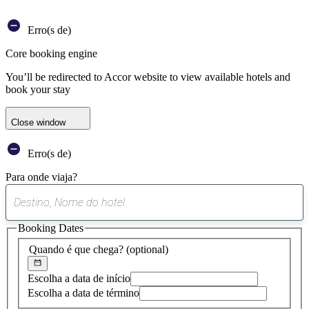
Erro(s de)
Core booking engine
You’ll be redirected to Accor website to view available hotels and
book your stay
Close window
Erro(s de)
Para onde viaja?
0
sugestão
Booking Dates
encontrada
Quando é que chega?
(optional)
Escolha a data de início
Escolha a data de término