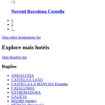
/ 5
Novotel Barcelona Cornella
1
2
〉
Skip other destinations list
Explore mais hotéis
Skip Regiões list
Regiões
ANDALUZIA
CASTELA E LEÃO
CASTILLA-LA MANCHA-Espanha
CATALUNHA
EXTREMADURA
GALÍCIA
MADRI (região)