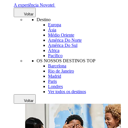
A experiência Novotel
Voltar
Destino
Europa
Ásia
Médio Oriente
América Do Norte
América Do Sul
África
Pacífico
OS NOSSOS DESTINOS TOP
Barcelona
Rio de Janeiro
Madrid
Paris
Londres
Ver todos os destinos
Voltar