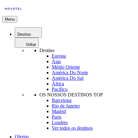
Menu
Destino
Voltar
Destino
Europa
Ásia
Médio Oriente
América Do Norte
América Do Sul
África
Pacífico
OS NOSSOS DESTINOS TOP
Barcelona
Rio de Janeiro
Madrid
Paris
Londres
Ver todos os destinos
Ofertas