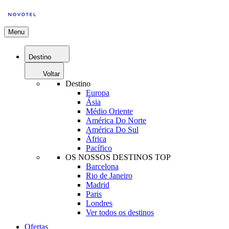
Menu
Destino
Voltar
Destino
Europa
Ásia
Médio Oriente
América Do Norte
América Do Sul
África
Pacífico
OS NOSSOS DESTINOS TOP
Barcelona
Rio de Janeiro
Madrid
Paris
Londres
Ver todos os destinos
Ofertas