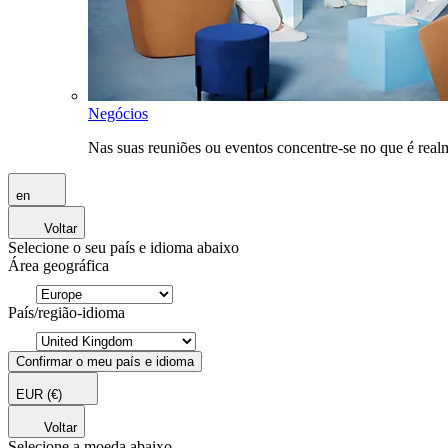
Negócios
Nas suas reuniões ou eventos concentre-se no que é rea
en
Voltar
Selecione o seu país e idioma abaixo
Área geográfica
País/região-idioma
Confirmar o meu país e idioma
EUR
(€)
Voltar
Selecione a moeda abaixo