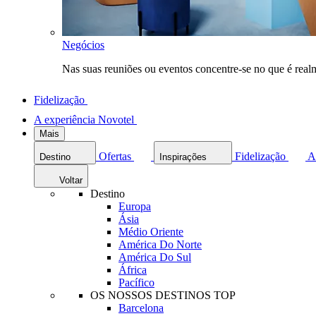
Negócios
Nas suas reuniões ou eventos concentre-se no que é rea
Fidelização
A experiência Novotel
Mais
Ofertas
Fidelização
A
Destino
Inspirações
Voltar
Destino
Europa
Ásia
Médio Oriente
América Do Norte
América Do Sul
África
Pacífico
OS NOSSOS DESTINOS TOP
Barcelona