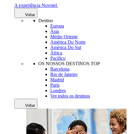
A experiência Novotel
Voltar
Destino
Europa
Ásia
Médio Oriente
América Do Norte
América Do Sul
África
Pacífico
OS NOSSOS DESTINOS TOP
Barcelona
Rio de Janeiro
Madrid
Paris
Londres
Ver todos os destinos
Voltar