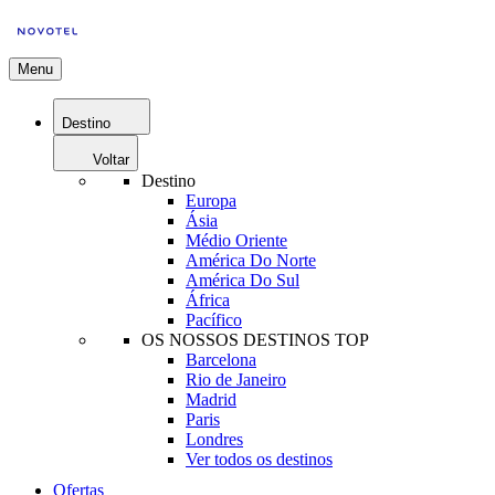
Menu
Destino
Voltar
Destino
Europa
Ásia
Médio Oriente
América Do Norte
América Do Sul
África
Pacífico
OS NOSSOS DESTINOS TOP
Barcelona
Rio de Janeiro
Madrid
Paris
Londres
Ver todos os destinos
Ofertas