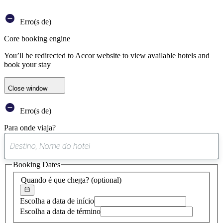
Erro(s de)
Core booking engine
You’ll be redirected to Accor website to view available hotels and
book your stay
Close window
Erro(s de)
Para onde viaja?
0
sugestão
Booking Dates
encontrada
Quando é que chega?
(optional)
Escolha a data de início
Escolha a data de término