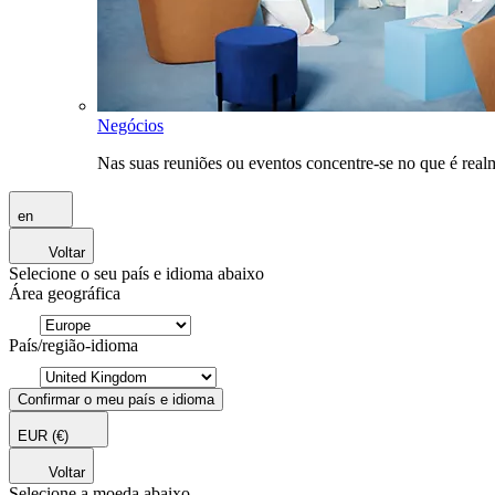
Negócios
Nas suas reuniões ou eventos concentre-se no que é rea
en
Voltar
Selecione o seu país e idioma abaixo
Área geográfica
País/região-idioma
Confirmar o meu país e idioma
EUR
(€)
Voltar
Selecione a moeda abaixo