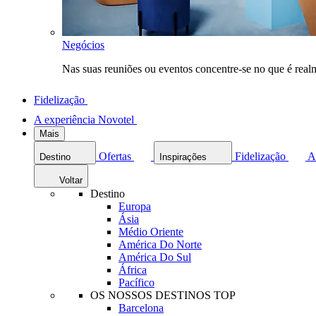
Negócios
Nas suas reuniões ou eventos concentre-se no que é rea
Fidelização
A experiência Novotel
Mais
Ofertas
Fidelização
A
Destino
Inspirações
Voltar
Destino
Europa
Ásia
Médio Oriente
América Do Norte
América Do Sul
África
Pacífico
OS NOSSOS DESTINOS TOP
Barcelona