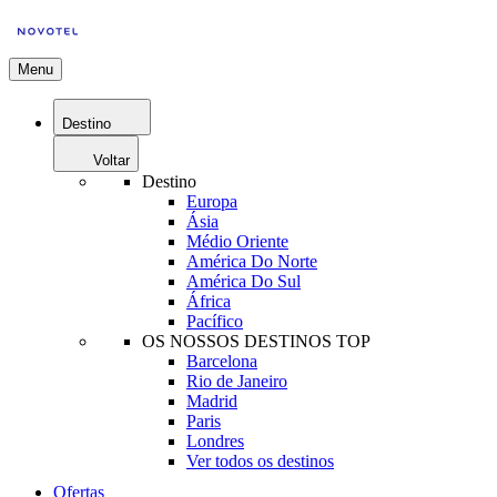
Menu
Destino
Voltar
Destino
Europa
Ásia
Médio Oriente
América Do Norte
América Do Sul
África
Pacífico
OS NOSSOS DESTINOS TOP
Barcelona
Rio de Janeiro
Madrid
Paris
Londres
Ver todos os destinos
Ofertas