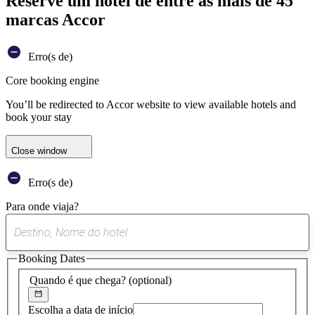
Reserve um hotel de entre as mais de 45
marcas Accor
Erro(s de)
Core booking engine
You’ll be redirected to Accor website to view available hotels and
book your stay
Close window
Erro(s de)
Para onde viaja?
0
sugestão
Booking Dates
encontrada
Quando é que chega?
(optional)
Escolha a data de início