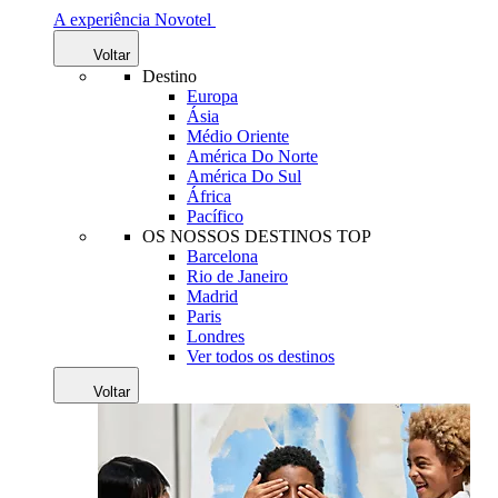
A experiência Novotel
Voltar
Destino
Europa
Ásia
Médio Oriente
América Do Norte
América Do Sul
África
Pacífico
OS NOSSOS DESTINOS TOP
Barcelona
Rio de Janeiro
Madrid
Paris
Londres
Ver todos os destinos
Voltar