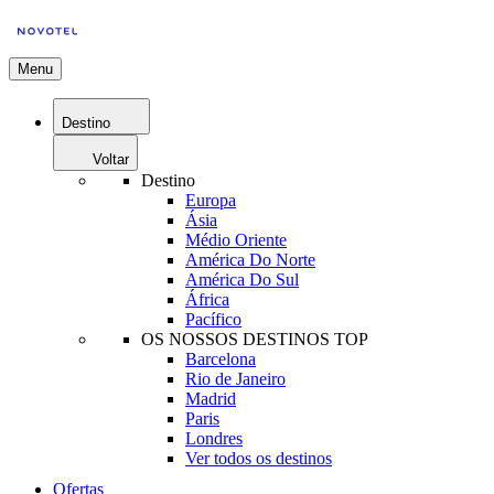
Menu
Destino
Voltar
Destino
Europa
Ásia
Médio Oriente
América Do Norte
América Do Sul
África
Pacífico
OS NOSSOS DESTINOS TOP
Barcelona
Rio de Janeiro
Madrid
Paris
Londres
Ver todos os destinos
Ofertas