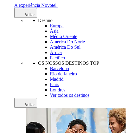
A experiência Novotel
Voltar
Destino
Europa
Ásia
Médio Oriente
América Do Norte
América Do Sul
África
Pacífico
OS NOSSOS DESTINOS TOP
Barcelona
Rio de Janeiro
Madrid
Paris
Londres
Ver todos os destinos
Voltar