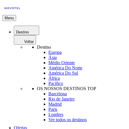
Menu
Destino
Voltar
Destino
Europa
Ásia
Médio Oriente
América Do Norte
América Do Sul
África
Pacífico
OS NOSSOS DESTINOS TOP
Barcelona
Rio de Janeiro
Madrid
Paris
Londres
Ver todos os destinos
Ofertas