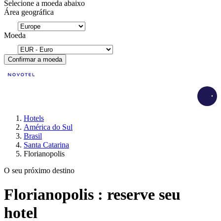
Selecione a moeda abaixo
Área geográfica
Moeda
Confirmar a moeda
Load
Hotels
América do Sul
Brasil
Santa Catarina
Florianopolis
O seu próximo destino
Florianopolis : reserve seu
hotel